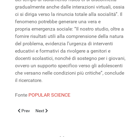
gradualmente anche dalle interazioni virtuali, ossia
ci si diriga verso la rinuncia totale alla socialità”. Il
fenomeno potrebbe generare una vera e
propria emergenza sociale: “Il nostro studio, oltre a
fornire risultati utili alla comprensione della natura
del problema, evidenzia l’urgenza di interventi
educativi e formativi da rivolgere a genitori e
docenti scolastici, nonché di sostegno per i giovani,
ovvero un supporto specifico verso gli adolescenti
che versano nelle condizioni più critiche”, conclude
il ricercatore.
Fonte
POPULAR SCIENCE
Previous article: CHIRURGIA PEDIATRICA AMBULATORIALE: 
Next article: Bambino affetto da rara malattia al feg
Prev
Next