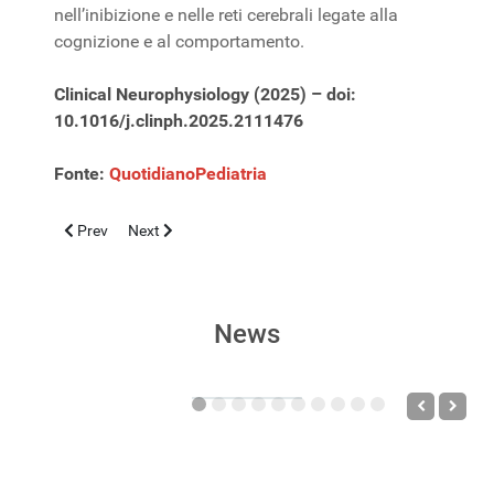
nell’inibizione e nelle reti cerebrali legate alla
cognizione e al comportamento.
Clinical Neurophysiology (2025) – doi:
10.1016/j.clinph.2025.2111476
Fonte:
QuotidianoPediatria
Previous article: Displasia broncopolmonare neonatale, budesonid
Next article: Le cellule ‘cattive’ che curano: scoperta i
Prev
Next
News