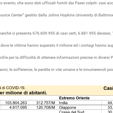
 evento, che sono dati ufficiali forniti dai Paesi colpiti: casi ac
urce Center” gestito dalla Johns Hopkins University di Baltimora
te perché ci presenta 676.609.955 di casi certi, 6.881.955 decessi
SA dove le vittime hanno superato il milione ed i contagi hanno sup
fre per la difficoltà di ottenere informazioni precise in diversi 
danni, le sofferenze, le perdite in vite umane e le innumerevoli 