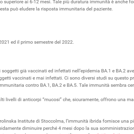
co superiore ai 6-12 mesi. Tale più duratura immunità è anche fo
uesta può eludere la risposta immunitaria del paziente.
2021 ed il primo semestre del 2022.
 i soggetti già vaccinati ed infettati nell’epidemia BA.1 e BA.2 av
oggetti vaccinati e mai infettati. Ci sono diversi studi su questo 
mmunitaria contro BA.1, BA.2 e BA.5. Tale immunità sembra cer
i livelli di anticorpi “mucosi” che, sicuramente, offrono una ma
rolinska Institute di Stoccolma, l’immunità ibrida fornisce una p
pidamente diminuire perché 4 mesi dopo la sua somministrazione 