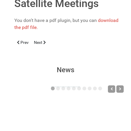
Satellite Meetings
You don't have a pdf plugin, but you can
download
the pdf file.
Previous article: Anomalie del cordone ombelicale e trombosi 
Next article: Prof. Vassilios Fanos has been awarded
Prev
Next
News