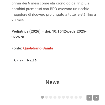
prima dei 6 mesi come età cronologica. In più, i
bambini prematuri con BPD avevano un rischio
maggiore di ricovero prolungato a tutte le età fino a
23 mesi.
Pediatrics (2026) – doi: 10.1542/peds.2025-
072578
Fonte:
Quotidiano Sanità
Previous article: POMPEI - XXX GIORNATE NEONATOLOGICH
Next article: Virus Epstein-Barr, caratteristiche e prog
Prev
Next
News