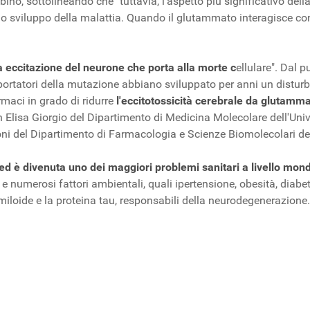
ino, sottolineando che "tuttavia, l'aspetto più significativo del
o sviluppo della malattia. Quando il glutammato interagisce con
a eccitazione del neurone che porta alla morte c
ellulare". Dal p
portatori della mutazione abbiano sviluppato per anni un disturbo 
rmaci in grado di ridurre
l'eccitotossicità cerebrale da glutamm
 Elisa Giorgio del Dipartimento di Medicina Molecolare dell'Univ
oni del Dipartimento di Farmacologia e Scienze Biomolecolari del
i ed è divenuta uno dei maggiori problemi sanitari a livello mon
ci e numerosi fattori ambientali, quali ipertensione, obesità, dia
amiloide e la proteina tau, responsabili della neurodegenerazione.
iti i percorsi biologici associati
e con le terapie avanzate