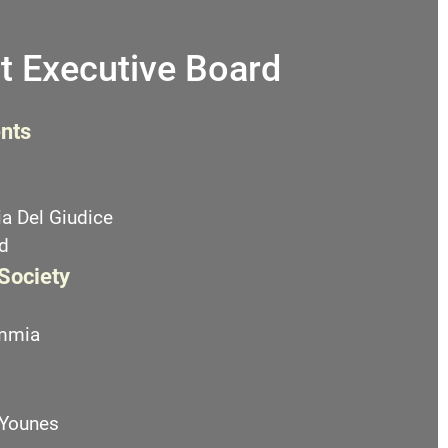
t Executive Board
nts
a Del Giudice
d
 Society
emmia
 Younes