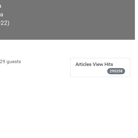
a
a
022)
29 guests
Articles View Hits
295258