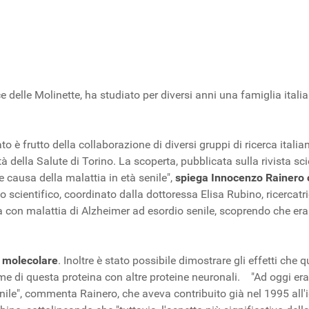
rice delle Molinette, ha studiato per diversi anni una famiglia it
tato è frutto della collaborazione di diversi gruppi di ricerca ital
tà della Salute di Torino. La scoperta, pubblicata sulla rivista s
 causa della malattia in età senile",
spiega Innocenzo Rainero c
po scientifico, coordinato dalla dottoressa Elisa Rubino, ricercatr
ana con malattia di Alzheimer ad esordio senile, scoprendo che e
a molecolare
. Inoltre è stato possibile dimostrare gli effetti che
ame di questa proteina con altre proteine neuronali. "Ad oggi er
nile", commenta Rainero, che aveva contribuito già nel 1995 all'i