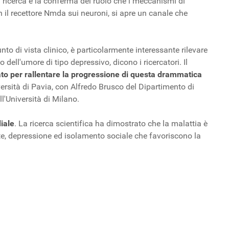
la ricerca è la conferma del ruolo che i meccanismi di
 il recettore Nmda sui neuroni, si apre un canale che
unto di vista clinico, è particolarmente interessante rilevare
dell'umore di tipo depressivo, dicono i ricercatori. Il
ato per rallentare la progressione di questa drammatica
ersità di Pavia, con Alfredo Brusco del Dipartimento di
l'Università di Milano.
diale
. La ricerca scientifica ha dimostrato che la malattia è
bete, depressione ed isolamento sociale che favoriscono la