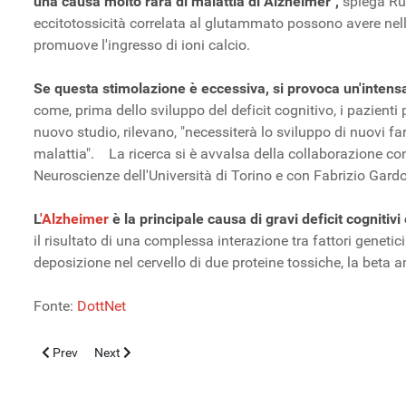
una causa molto rara di malattia di Alzheimer",
spiega Rub
eccitotossicità correlata al glutammato possono avere nell
promuove l'ingresso di ioni calcio.
Se questa stimolazione è eccessiva, si provoca un'intens
come, prima dello sviluppo del deficit cognitivo, i pazienti 
nuovo studio, rilevano, "necessiterà lo sviluppo di nuovi fa
malattia". La ricerca si è avvalsa della collaborazione con
Neuroscienze dell'Università di Torino e con Fabrizio Gard
L
'Alzheimer
è la principale causa di gravi deficit cognitiv
il risultato di una complessa interazione tra fattori geneti
deposizione nel cervello di due proteine tossiche, la beta 
Fonte:
DottNet
Previous article: Obesità infantile: con l’approccio multi-omico defin
Next article: Beta-talassemia in Italia: nuove prospettiv
Prev
Next