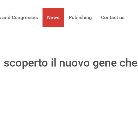
s and Congresses
News
Publishing
Contact us
: scoperto il nuovo gene che