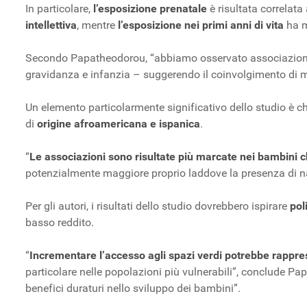
In particolare,
l’esposizione prenatale
è risultata correlata
intellettiva
, mentre
l’esposizione nei primi anni di vita
ha m
Secondo Papatheodorou, “abbiamo osservato associazioni prot
gravidanza e infanzia – suggerendo il coinvolgimento di me
Un elemento particolarmente significativo dello studio è che 
di
origine afroamericana e ispanica
.
“
Le associazioni sono risultate più marcate nei bambini c
potenzialmente maggiore proprio laddove la presenza di na
Per gli autori, i risultati dello studio dovrebbero ispirare
pol
basso reddito.
“
Incrementare l’accesso agli spazi verdi potrebbe rappres
particolare nelle popolazioni più vulnerabili”, conclude P
benefici duraturi nello sviluppo dei bambini”.