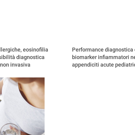
llergiche, eosinofilia
Performance diagnostica 
ibilità diagnostica
biomarker infiammatori ne
 non invasiva
appendiciti acute pediatr