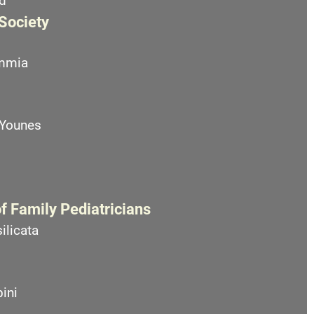
d
 Society
emmia
 Younes
f Family Pediatricians
ilicata
ini