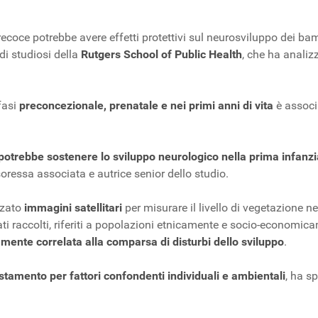
precoce potrebbe avere effetti protettivi sul neurosviluppo dei ba
i studiosi della
Rutgers School of Public Health
, che ha analizz
fasi
preconcezionale, prenatale e nei primi anni di vita
è associa
potrebbe sostenere lo sviluppo neurologico nella prima infanzia e
soressa associata e autrice senior dello studio.
izzato
immagini satellitari
per misurare il livello di vegetazione n
 I dati raccolti, riferiti a popolazioni etnicamente e socio-econom
mente correlata alla comparsa di disturbi dello sviluppo
.
tamento per fattori confondenti individuali e ambientali
, ha s