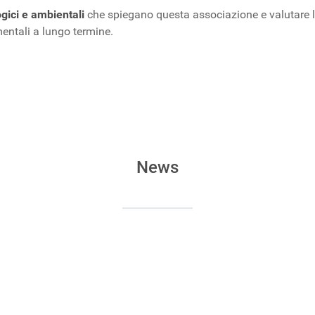
gici e ambientali
che spiegano questa associazione e valutare l
amentali a lungo termine.
 cromosoma in più?
 di pubertà precoce nei bambini
News