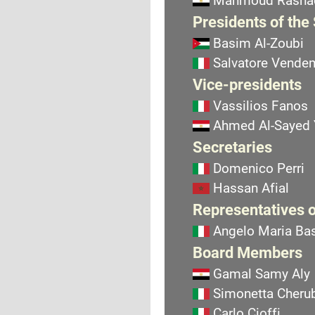
Mahmoud Rasha
Presidents of the
Basim Al-Zoubi
Salvatore Vend
Vice-presidents
Vassilios Fanos
Ahmed Al-Sayed
Secretaries
Domenico Perri
Hassan Afial
Representatives o
Angelo Maria Bas
Board Members
Gamal Samy Aly
Simonetta Cherub
Carlo Cioffi