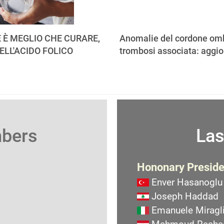
 È MEGLIO CHE CURARE,
Anomalie del cordone omb
ELL'ACIDO FOLICO
trombosi associata: aggi
mbers
Las
Hononary Preside
Enver Hasanoglu
Joseph Haddad
Emanuele Miragli