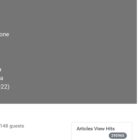
one
a
a
022)
148 guests
Articles View Hits
295965