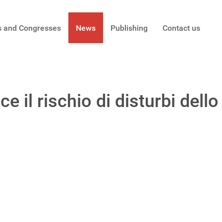
s and Congresses
News
Publishing
Contact us
ce il rischio di disturbi del