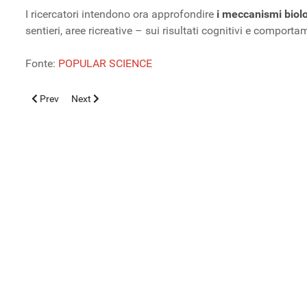
I ricercatori intendono ora approfondire
i meccanismi biolo
sentieri, aree ricreative – sui risultati cognitivi e comport
Fonte:
POPULAR SCIENCE
Previous article: Sindrome di Down, si può davvero “eliminare” il
Next article: Sostanze che possono aumentare il rischio
Prev
Next