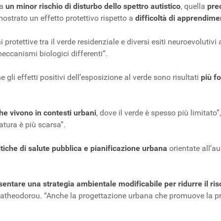
 a
un minor rischio di disturbo dello spettro autistico
, quella
pre
ostrato un effetto protettivo rispetto a
difficoltà di apprendime
ettive tra il verde residenziale e diversi esiti neuroevolutivi a
ccanismi biologici differenti”.
gli effetti positivi dell’esposizione al verde sono risultati
più fo
he vivono in contesti urbani
, dove il verde è spesso più limitato
tura è più scarsa”.
itiche di salute pubblica e pianificazione urbana
orientate all’a
entare una strategia ambientale modificabile per ridurre il ris
apatheodorou. “Anche la progettazione urbana che promuove la pre