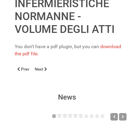
INFERMIERISTICHE
NORMANNE -
VOLUME DEGLI ATTI
You don't have a pdf plugin, but you can
download
the pdf file.
Previous article: Pneumocefalo da meningite da C. koseri acquisi
Next article: Virus respiratorio sinciziale, esiti di rico
Prev
Next
News