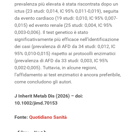
prevalenza più elevata è stata riscontrata dopo un
ictus (23 studi: 0,014, IC 95% 0,011-0,019), seguita
da evento cardiaco (19 studi: 0,010, IC 95% 0,007-
0,015) ed evento renale (25 studi: 0,004, IC 95%
0,003-0,006). Il test genetico è stato
significativamente più efficace nell’identificazione
dei casi (prevalenza di AFD da 34 studi: 0,012, IC
95% 0,010-0,015) rispetto ai protocolli enzimatici
(prevalenza di AFD da 33 studi: 0,003, IC 95%
0,002-0,005). Tuttavia, in alcune regioni,
l’affidamento ai test enzimatici è ancora preferibile,
come concludono gli autori.
J Inherit Metab Dis (2026) – doi:
10.1002/jimd.70153
Fonte:
Quotidiano Sanità
Previous article: Responsabilità professionale: scarica il dossier
Next article: Pneumocefalo da meningite da C. koseri a