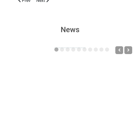
Prev
Next
News