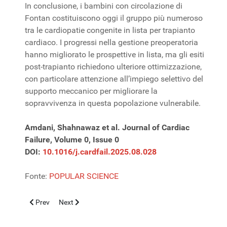
In conclusione, i bambini con circolazione di
Fontan costituiscono oggi il gruppo più numeroso
tra le cardiopatie congenite in lista per trapianto
cardiaco. I progressi nella gestione preoperatoria
hanno migliorato le prospettive in lista, ma gli esiti
post-trapianto richiedono ulteriore ottimizzazione,
con particolare attenzione all’impiego selettivo del
supporto meccanico per migliorare la
sopravvivenza in questa popolazione vulnerabile.
Amdani, Shahnawaz et al. Journal of Cardiac
Failure, Volume 0, Issue 0
DOI:
10.1016/j.cardfail.2025.08.028
Fonte:
POPULAR SCIENCE
Previous article: Funzione sistolica dopo Fontan: ecocardiograf
Next article: Cardiomiopatia idiopatica: utile eseguire 
Prev
Next