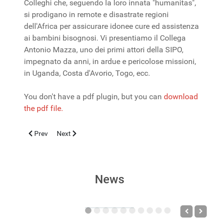
Colleghi che, seguendo la loro innata "humanitas",
si prodigano in remote e disastrate regioni
dell'Africa per assicurare idonee cure ed assistenza
ai bambini bisognosi. Vi presentiamo il Collega
Antonio Mazza, uno dei primi attori della SIPO,
impegnato da anni, in ardue e pericolose missioni,
in Uganda, Costa d'Avorio, Togo, ecc.
You don't have a pdf plugin, but you can
download
the pdf file.
Previous article: Intussuscezione Intestinale Instabile
Next article: Morbillo. Identificata variante che può sf
Prev
Next
News