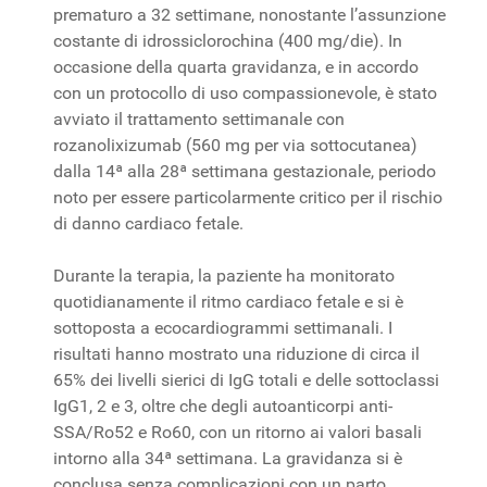
prematuro a 32 settimane, nonostante l’assunzione
costante di idrossiclorochina (400 mg/die). In
occasione della quarta gravidanza, e in accordo
con un protocollo di uso compassionevole, è stato
avviato il trattamento settimanale con
rozanolixizumab (560 mg per via sottocutanea)
dalla 14ª alla 28ª settimana gestazionale, periodo
noto per essere particolarmente critico per il rischio
di danno cardiaco fetale.
Durante la terapia, la paziente ha monitorato
quotidianamente il ritmo cardiaco fetale e si è
sottoposta a ecocardiogrammi settimanali. I
risultati hanno mostrato una riduzione di circa il
65% dei livelli sierici di IgG totali e delle sottoclassi
IgG1, 2 e 3, oltre che degli autoanticorpi anti-
SSA/Ro52 e Ro60, con un ritorno ai valori basali
intorno alla 34ª settimana. La gravidanza si è
conclusa senza complicazioni con un parto