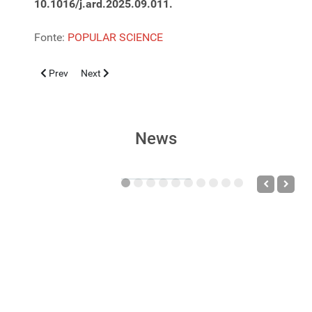
10.1016/j.ard.2025.09.011.
Fonte:
POPULAR SCIENCE
Previous article: Malattia di Fabry, utilità dei Symptom Checker b
Next article: Arresto cardiaco: sintomi “premonitori” d
Prev
Next
News