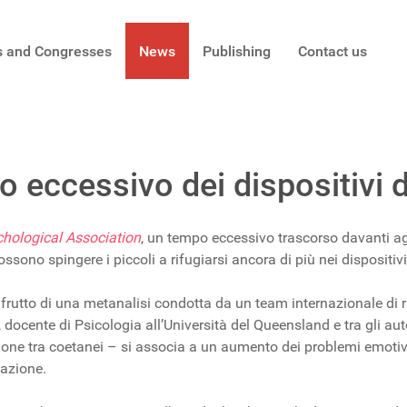
s and Congresses
News
Publishing
Contact us
o eccessivo dei dispositivi di
hological Association
, un tempo eccessivo trascorso davanti a
sono spingere i piccoli a rifugiarsi ancora di più nei dispositivi 
è frutto di una metanalisi condotta da un team internazionale di 
docente di Psicologia all’Università del Queensland e tra gli autor
ione tra coetanei – si associa a un aumento dei problemi emotivi
sazione.