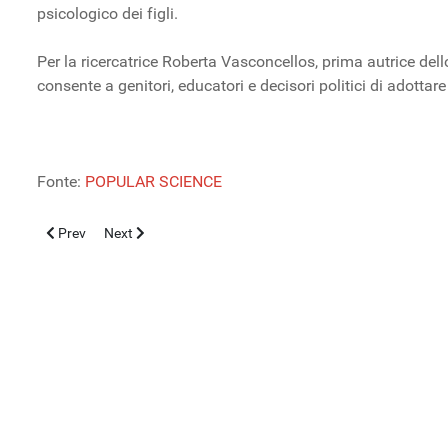
psicologico dei figli.
Per la ricercatrice Roberta Vasconcellos, prima autrice de
consente a genitori, educatori e decisori politici di adott
Fonte:
POPULAR SCIENCE
Previous article: Dipendenza da smartphone, ecco il decalogo per l
Next article: Le scottature solari possono aumentare del
Prev
Next