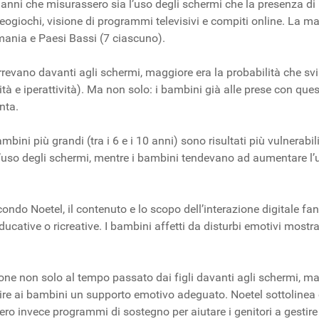
10 anni che misurassero sia l’uso degli schermi che la presenza d
eogiochi, visione di programmi televisivi e compiti online. La ma
rmania e Paesi Bassi (7 ciascuno).
vano davanti agli schermi, maggiore era la probabilità che svilu
à e iperattività). Ma non solo: i bambini già alle prese con que
nta.
ini più grandi (tra i 6 e i 10 anni) sono risultati più vulnerabili
ll’uso degli schermi, mentre i bambini tendevano ad aumentare l
ndo Noetel, il contenuto e lo scopo dell’interazione digitale fann
educative o ricreative. I bambini affetti da disturbi emotivi mos
zione non solo al tempo passato dai figli davanti agli schermi, m
ornire ai bambini un supporto emotivo adeguato. Noetel sottolinea
ero invece programmi di sostegno per aiutare i genitori a gestire