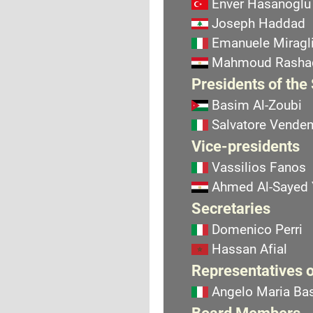
Enver Hasanoglu
Joseph Haddad
Emanuele Miragli
Mahmoud Rasha
Presidents of the
Basim Al-Zoubi
Salvatore Vend
Vice-presidents
Vassilios Fanos
Ahmed Al-Sayed
Secretaries
Domenico Perri
Hassan Afial
Representatives o
Angelo Maria Bas