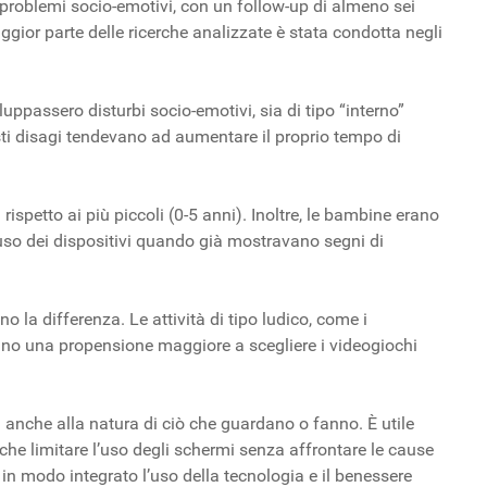
i problemi socio-emotivi, con un follow-up di almeno sei
ggior parte delle ricerche analizzate è stata condotta negli
ppassero disturbi socio-emotivi, sia di tipo “interno”
sti disagi tendevano ad aumentare il proprio tempo di
 rispetto ai più piccoli (0-5 anni). Inoltre, le bambine erano
’uso dei dispositivi quando già mostravano segni di
o la differenza. Le attività di tipo ludico, come i
trano una propensione maggiore a scegliere i videogiochi
a anche alla natura di ciò che guardano o fanno. È utile
 che limitare l’uso degli schermi senza affrontare le cause
 in modo integrato l’uso della tecnologia e il benessere