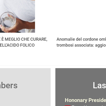
 È MEGLIO CHE CURARE,
Anomalie del cordone omb
ELL'ACIDO FOLICO
trombosi associata: aggi
mbers
Las
Hononary Preside