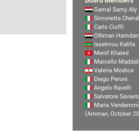
Board Members
Gamal Samy Aly
Simonetta Cherub
Carlo Cioffi
Othman Hamdan
Isselmou Kalifa
Menif Khaled
Marcello Maddal
Valeria Modica
Diego Peroni
Angelo Ravelli
Salvatore Savast
Maria Vendemmi
(Amman, October 2