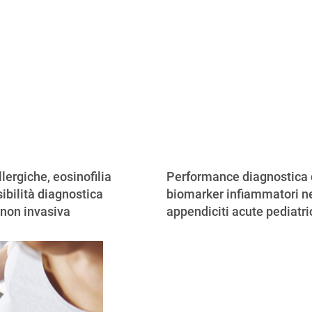
llergiche, eosinofilia
Performance diagnostica 
ibilità diagnostica
biomarker infiammatori ne
 non invasiva
appendiciti acute pediatr