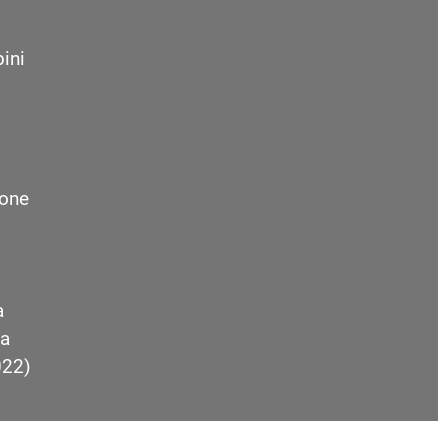
ini
one
a
a
022)