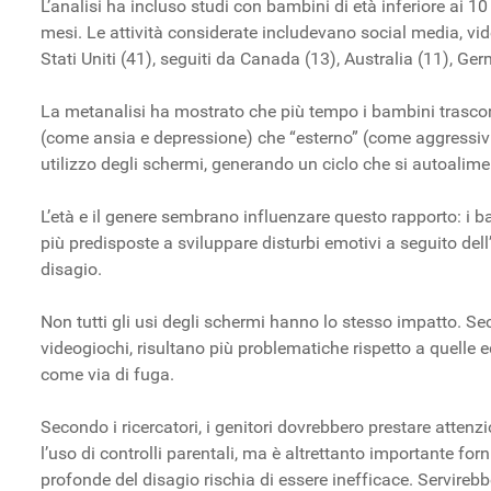
L’analisi ha incluso studi con bambini di età inferiore ai 
mesi. Le attività considerate includevano social media, vid
Stati Uniti (41), seguiti da Canada (13), Australia (11), Ge
La metanalisi ha mostrato che più tempo i bambini trascorre
(come ansia e depressione) che “esterno” (come aggressivit
utilizzo degli schermi, generando un ciclo che si autoalime
L’età e il genere sembrano influenzare questo rapporto: i bamb
più predisposte a sviluppare disturbi emotivi a seguito de
disagio.
Non tutti gli usi degli schermi hanno lo stesso impatto. Seco
videogiochi, risultano più problematiche rispetto a quelle 
come via di fuga.
Secondo i ricercatori, i genitori dovrebbero prestare atten
l’uso di controlli parentali, ma è altrettanto importante f
profonde del disagio rischia di essere inefficace. Servirebb