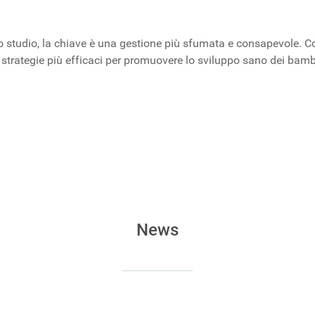
llo studio, la chiave è una gestione più sfumata e consapevole. C
are strategie più efficaci per promuovere lo sviluppo sano dei bam
a salute digitale
l’80% il rischio melanoma
News