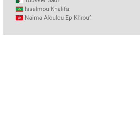
Youssef Sadi
Isselmou Khalifa
Naima Aloulou Ep Khrouf