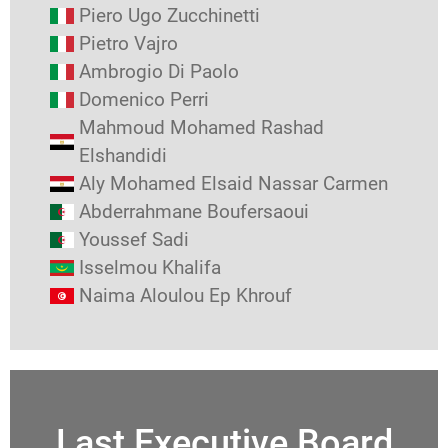
Piero Ugo Zucchinetti
Pietro Vajro
Ambrogio Di Paolo
Domenico Perri
Mahmoud Mohamed Rashad
Elshandidi
Aly Mohamed Elsaid Nassar Carmen
Abderrahmane Boufersaoui
Youssef Sadi
Isselmou Khalifa
Naima Aloulou Ep Khrouf
Last Executive Board