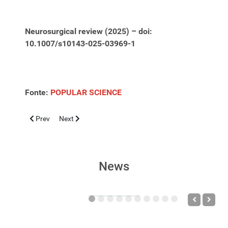
Neurosurgical review (2025) – doi:
10.1007/s10143-025-03969-1
Fonte:
POPULAR SCIENCE
Previous article: Diabete di tipo 1 e celiachia: la diagnosi preco
Next article: Sicurezza alimentare in Italia. Nel 2024 co
Prev
Next
News