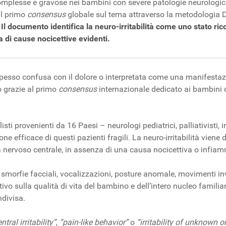
complesse e gravose nei bambini con severe patologie neurologiche
il primo
consens
us
globale sul tema attraverso la metodologia Delp
.
Il documento identifica la neuro-irritabilità come uno stato ric
di cause nocicettive evidenti.
 spesso confusa con il dolore o interpretata come una manifestaz
to grazie al primo
consens
us
internazionale dedicato ai bambini c
isti provenienti da 16 Paesi – neurologi pediatrici, palliativisti, i
fficace di questi pazienti fragili. La neuro-irritabilità viene de
 nervoso centrale, in assenza di una causa nocicettiva o infiamm
 smorfie facciali, vocalizzazioni, posture anomale, movimenti inv
vo sulla qualità di vita del bambino e dell’intero nucleo familiar
ndivisa.
ntral irritability”
,
“pain-like behavior”
o
“irritability of unknown or