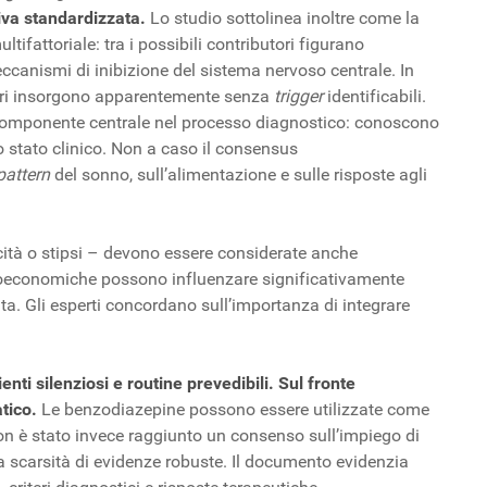
tiva standardizzata.
Lo studio sottolinea inoltre come la
fattoriale: tra i possibili contributori figurano
eccanismi di inibizione del sistema nervoso centrale. In
 altri insorgono apparentemente senza
trigger
identificabili.
na componente centrale nel processo diagnostico: conoscono
o stato clinico. Non a caso il consensus
pattern
del sonno, sull’alimentazione e sulle risposte agli
cità o stipsi – devono essere considerate anche
ocioeconomiche possono influenzare significativamente
ta. Gli esperti concordano sull’importanza di integrare
ti silenziosi e routine prevedibili.
Sul fronte
atico.
Le benzodiazepine possono essere utilizzate come
Non è stato invece raggiunto un consenso sull’impiego di
a scarsità di evidenze robuste. Il documento evidenzia