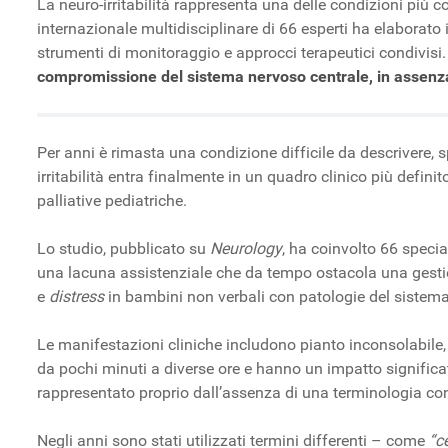
La neuro-irritabilità rappresenta una delle condizioni più 
internazionale multidisciplinare di 66 esperti ha elaborato 
strumenti di monitoraggio e approcci terapeutici condivisi
compromissione del sistema nervoso centrale, in assenza 
Per anni è rimasta una condizione difficile da descrivere,
irritabilità entra finalmente in un quadro clinico più defini
palliative pediatriche.
Lo studio, pubblicato su
Neurology
, ha coinvolto 66 special
una lacuna assistenziale che da tempo ostacola una gestione e
e
distress
in bambini non verbali con patologie del sistema
Le manifestazioni cliniche includono pianto inconsolabile,
da pochi minuti a diverse ore e hanno un impatto significati
rappresentato proprio dall’assenza di una terminologia co
Negli anni sono stati utilizzati termini differenti – come
“ce