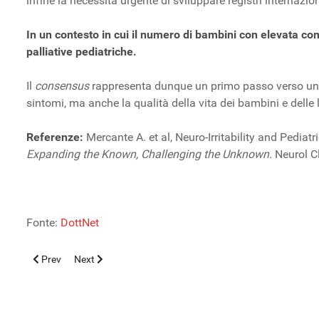
infine la necessità urgente di sviluppare registri internazion
In un contesto in cui il numero di bambini con elevata co
palliative pediatriche.
Il
consens
us
rappresenta dunque un primo passo verso un lin
sintomi, ma anche la qualità della vita dei bambini e delle 
Referenze:
Mercante A. et al, Neuro-Irritability and Pediat
Expanding the Known, Challenging the Unknown.
Neurol C
Fonte:
DottNet
Previous article: Disforia di genere in adolescenza: l’ipotesi dell’
Next article: Il percorso andrologico dalla crescita alla 
Prev
Next