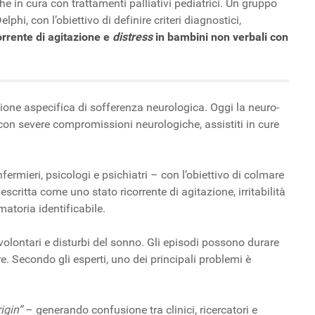
 in cura con trattamenti palliativi pediatrici. Un gruppo
hi, con l’obiettivo di definire criteri diagnostici,
orrente di agitazione e
distress
in bambini non verbali con
ione aspecifica di sofferenza neurologica. Oggi la neuro-
on severe compromissioni neurologiche, assistiti in cure
nfermieri, psicologi e psichiatri – con l’obiettivo di colmare
scritta come uno stato ricorrente di agitazione, irritabilità
atoria identificabile.
olontari e disturbi del sonno. Gli episodi possono durare
e. Secondo gli esperti, uno dei principali problemi è
igin”
– generando confusione tra clinici, ricercatori e