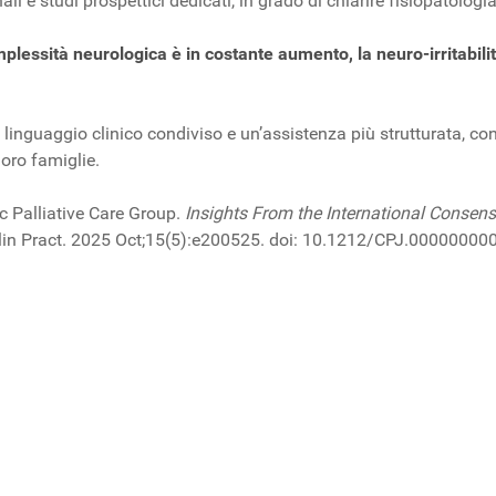
ali e studi prospettici dedicati, in grado di chiarire fisiopatologia
mplessità neurologica è in costante aumento, la neuro-irritabil
guaggio clinico condiviso e un’assistenza più strutturata, con l’
loro famiglie.
ric Palliative Care Group.
Insights From the International Consensus
lin Pract. 2025 Oct;15(5):e200525. doi: 10.1212/CPJ.0000000
insorgenza rapida sotto esame.
transizione: linee guida SIAMS–SIEDP.