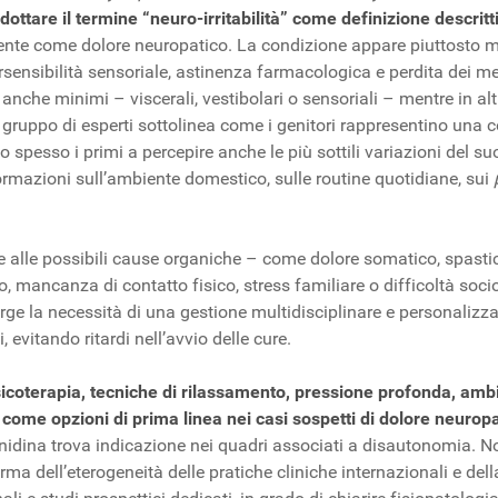
ottare il termine “neuro-irritabilità” come definizione descrit
ente come dolore neuropatico. La condizione appare piuttosto multi
ersensibilità sensoriale, astinenza farmacologica e perdita dei m
i anche minimi – viscerali, vestibolari o sensoriali – mentre in
Il gruppo di esperti sottolinea come i genitori rappresentino u
spesso i primi a percepire anche le più sottili variazioni del su
rmazioni sull’ambiente domestico, sulle routine quotidiane, sui
e alle possibili cause organiche – come dolore somatico, spasti
o, mancanza di contatto fisico, stress familiare o difficoltà s
ge la necessità di una gestione multidisciplinare e personalizza
evitando ritardi nell’avvio delle cure.
coterapia, tecniche di rilassamento, pressione profonda, ambien
come opzioni di prima linea nei casi sospetti di dolore neurop
clonidina trova indicazione nei quadri associati a disautonomia. 
a dell’eterogeneità delle pratiche cliniche internazionali e dell