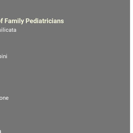
f Family Pediatricians
ilicata
ini
one
a