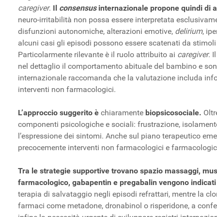
caregiver
.
Il
consens
us
internazionale propone quindi di ad
neuro-irritabilità non possa essere interpretata esclusivam
disfunzioni autonomiche, alterazioni emotive,
delirium
, ip
alcuni casi gli episodi possono essere scatenati da stimol
Particolarmente rilevante è il ruolo attribuito ai
caregiver
. 
nel dettaglio il comportamento abituale del bambino e sono 
internazionale raccomanda che la valutazione includa info
interventi non farmacologici.
L’approccio suggerito è
chiaramente
biopsicosociale.
Oltr
componenti psicologiche e sociali: frustrazione, isolament
l’espressione dei sintomi. Anche sul piano terapeutico emer
precocemente interventi non farmacologici e farmacologici, 
Tra le strategie supportive trovano spazio massaggi, musi
farmacologico, gabapentin e pregabalin vengono indicati 
terapia di salvataggio negli episodi refrattari, mentre la 
farmaci come metadone, dronabinol o risperidone, a conferm