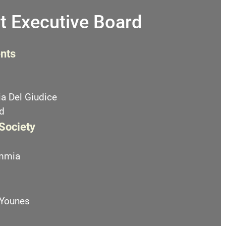
t Executive Board
nts
a Del Giudice
d
 Society
emmia
 Younes