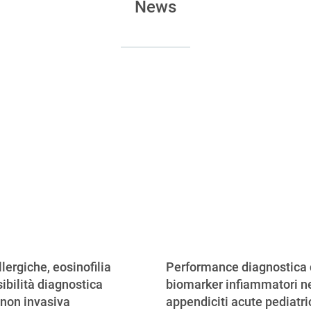
News
llergiche, eosinofilia
Performance diagnostica 
ibilità diagnostica
biomarker infiammatori ne
 non invasiva
appendiciti acute pediatr