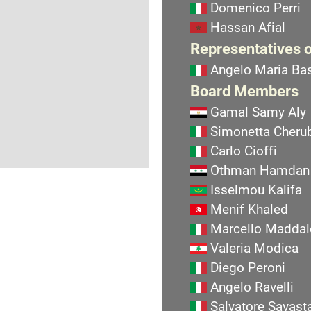
Domenico Perri
Hassan Afial
Representatives o
Angelo Maria Bas
Board Members
Gamal Samy Aly
Simonetta Cherub
Carlo Cioffi
Othman Hamdan
Isselmou Kalifa
Menif Khaled
Marcello Maddal
Valeria Modica
Diego Peroni
Angelo Ravelli
Salvatore Savast