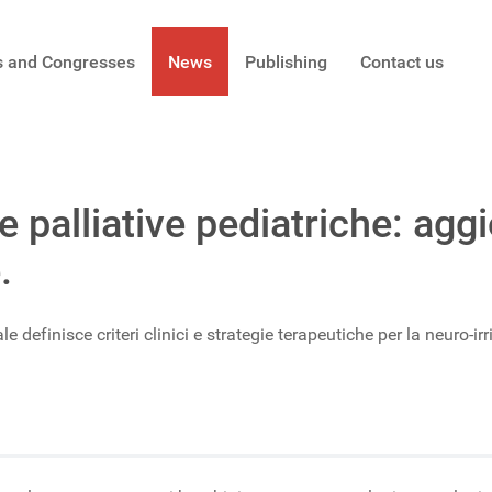
s and Congresses
News
Publishing
Contact us
ure palliative pediatriche: ag
.
le definisce criteri clinici e strategie terapeutiche per la neuro