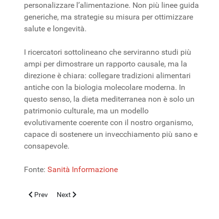
personalizzare l’alimentazione. Non più linee guida
generiche, ma strategie su misura per ottimizzare
salute e longevità.
I ricercatori sottolineano che serviranno studi più
ampi per dimostrare un rapporto causale, ma la
direzione è chiara: collegare tradizioni alimentari
antiche con la biologia molecolare moderna. In
questo senso, la dieta mediterranea non è solo un
patrimonio culturale, ma un modello
evolutivamente coerente con il nostro organismo,
capace di sostenere un invecchiamento più sano e
consapevole.
Fonte:
Sanità Informazione
Previous article: The sex of placenta: differences between male
Next article: Autismo: Esperti a confronto - RAVENNA 
Prev
Next