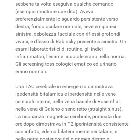
sebbene talvolta eseguiva qualche comando
(esempio mostrare due dita). Aveva
preferenzialmente lo sguardo persistente verso
destra; fondo oculare normale, lieve emiparesi
sinistra, debolezza facciale con riflessi profondi
vivaci, e rflesso di Babinsky presente a sinistra. Gli
esami laboratoristici di routine, gli indici
infiammatori, l’esame liquorale erano nella norma.
Gli screening tossicologici ematico ed urinario
erano normali.
Una TAC cerebrale in emergenza dimostrava
ipodensità bitalamica e iperdensità nelle vene
cerebrali interne, nella vena basale di Rosenthal,
nella vena di Galeno e seno retto (straight sinus).
La risonanza magnetica cerebrale, praticata due
ore dopo dimostrava in T2 iperintensità consistente
con infarto, edema bilateralmente nei talami, e
nella parte posteriore del putamen destro e