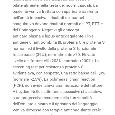
bilateralmente nella testa dei nuclei caudati. La
paziente veniva trattata con eparina e trasferita
nell’unità intensiva. I risultati del pannel
coagulativo davano risultati normali del PT, PTT e
del fibrinogeno. Negativi gli anticorpi
anticardiolipina e lupus anticoagulante. I livelli
antigene di antitrombina III, proteina C, e proteina S
normali ed il livello della proteina S funzionale
fosse basso (39%); normalmente >70. Elevato
livello del fattore VIII (203%; normale <200%). Lo
screening test per resistenza proteina C
evidenziava, con sospetto, una ratio bassa del 1,9%
(normale >2,5%). La polimerasi chain reaction
(PCR), non evidenziava una mutazione del fattore
V Leyden. Nelle settimane successive si assisteva
a un progressivo recupero della funzionalità
dell’emilato sinistro e il ripristino del linguaggio.
Veniva dimessa con terapia anticoagulante orale