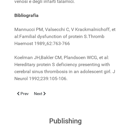
venosi e degli infarti talamici.
Bibliografia
Mannucci PM, Valsecchi C, V Krackmalnichoff, et
al:Familial dysfunction of protein S.Thromb
Haemost 1989;,62:763-766
Koelman JH,Bakler CM, Plandsoen WCG, et al:
Hereditary protein S deficiency presenting with
cerebral sinus thrombosis in an adolescent girl. J
Neurol 1992;239:105-106.
Previous article: HYPERKPLEXIA – STARTLE DISEASE – STIF
Next article: Pediatric Thrombophilia
Prev
Next
Publishing