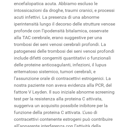
encefalopatica acuta. Abbiamo escluso le
intossicazioni da droghe, traumi cranici, e processi
acuti infettivi. La presenza di una abnorme
iperintensità lungo il decorso delle strutture venose
profonde con l’ipodensità bitalamica, osservate
alla TAC cerebrale, erano suggestive per una
trombosi dei seni venosi cerebrali profondi. La
patogenesi delle trombosi dei seni venosi profondi
include difetti congerniti quantitativi o funzionali
delle proteine anticoagulanti, infezioni, il lupus
eritematoso sistemico, tumori cerebrali, e
l’assunzione orale di contracettivi estrogenici. La
nostra paziente non aveva evidenza alla PCR, del
fattore V Leyden. Il suo iniziale abnorme screening
test per la resistenza alla proteina C attivata,
suggeriva un acquisito possibile inibitore per la
funzione della proteina C attivata. L’uso di
contracettivi contenente estrogeni può contribuire
all’apparente interferenza con l’attività della