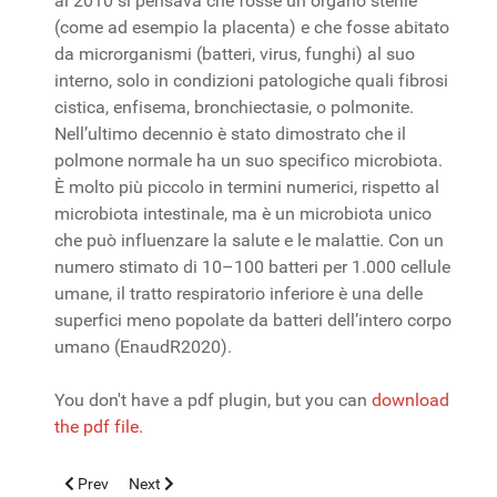
al 2010 si pensava che fosse un organo sterile
(come ad esempio la placenta) e che fosse abitato
da microrganismi (batteri, virus, funghi) al suo
interno, solo in condizioni patologiche quali fibrosi
cistica, enfisema, bronchiectasie, o polmonite.
Nell’ultimo decennio è stato dimostrato che il
polmone normale ha un suo specifico microbiota.
È molto più piccolo in termini numerici, rispetto al
microbiota intestinale, ma è un microbiota unico
che può influenzare la salute e le malattie. Con un
numero stimato di 10–100 batteri per 1.000 cellule
umane, il tratto respiratorio inferiore è una delle
superfici meno popolate da batteri dell’intero corpo
umano (EnaudR2020).
You don't have a pdf plugin, but you can
download
the pdf file.
Previous article: Lebanon, 1920-2020 one hundred years since
Next article: Infezioni virali emergenti e riemergenti t
Prev
Next