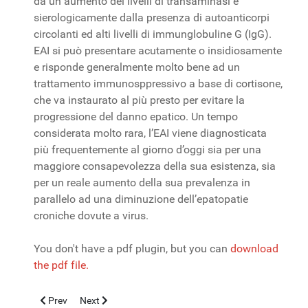
da un aumento dei livelli di transaminasi e
sierologicamente dalla presenza di autoanticorpi
circolanti ed alti livelli di immunglobuline G (IgG).
EAI si può presentare acutamente o insidiosamente
e risponde generalmente molto bene ad un
trattamento immunosppressivo a base di cortisone,
che va instaurato al più presto per evitare la
progressione del danno epatico. Un tempo
considerata molto rara, l’EAI viene diagnosticata
più frequentemente al giorno d’oggi sia per una
maggiore consapevolezza della sua esistenza, sia
per un reale aumento della sua prevalenza in
parallelo ad una diminuzione dell’epatopatie
croniche dovute a virus.
You don't have a pdf plugin, but you can
download
the pdf file.
Previous article: All’origine della salute: le interazioni tra genoma
Next article: Ecografia dell’encefalo
Prev
Next