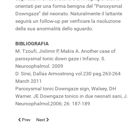
orientati per una forma benigna del “Paroxysmal
Downgaze” del neonato. Naturalmente il lattante
seguirà un follow-up per verificare la risoluzione
della sua anormalità dello sguardo.
BIBLIOGRAFIA
M. Tzoufi, Jixlimir P, Makis A. Another case of
paroxysmal tonic down gaze i Infancy. S.
Neuroophalmol. 2009
D. Sirsi, Dallas Armostrong vol.230 pag.263-264
March 2011
Paroxysmal tonic Downgaze sign, Walsey, DH
Warner. JE Downgaze tonico in due neonati sani, J.
Neuroophalmol,2006; 26: 187-189
Previous article: BOTULISMO NELL'INFANZIA E NEGLI ADULTI
Next article: Mpox - Vaiolo delle scimmie
Prev
Next