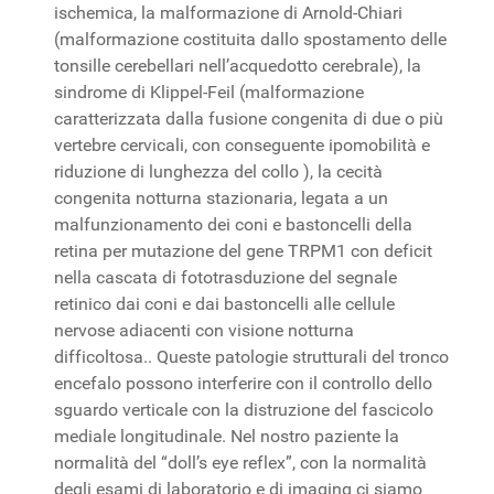
ischemica, la malformazione di Arnold-Chiari
(malformazione costituita dallo spostamento delle
tonsille cerebellari nell’acquedotto cerebrale), la
sindrome di Klippel-Feil (malformazione
caratterizzata dalla fusione congenita di due o più
vertebre cervicali, con conseguente ipomobilità e
riduzione di lunghezza del collo ), la cecità
congenita notturna stazionaria, legata a un
malfunzionamento dei coni e bastoncelli della
retina per mutazione del gene TRPM1 con deficit
nella cascata di fototrasduzione del segnale
retinico dai coni e dai bastoncelli alle cellule
nervose adiacenti con visione notturna
difficoltosa.. Queste patologie strutturali del tronco
encefalo possono interferire con il controllo dello
sguardo verticale con la distruzione del fascicolo
mediale longitudinale. Nel nostro paziente la
normalità del “doll’s eye reflex”, con la normalità
degli esami di laboratorio e di imaging ci siamo