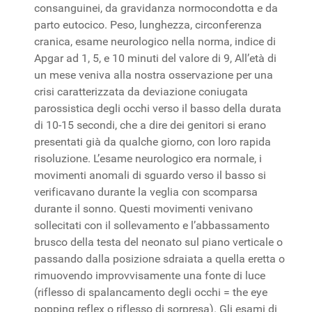
consanguinei, da gravidanza normocondotta e da
parto eutocico. Peso, lunghezza, circonferenza
cranica, esame neurologico nella norma, indice di
Apgar ad 1, 5, e 10 minuti del valore di 9, All’età di
un mese veniva alla nostra osservazione per una
crisi caratterizzata da deviazione coniugata
parossistica degli occhi verso il basso della durata
di 10-15 secondi, che a dire dei genitori si erano
presentati già da qualche giorno, con loro rapida
risoluzione. L’esame neurologico era normale, i
movimenti anomali di sguardo verso il basso si
verificavano durante la veglia con scomparsa
durante il sonno. Questi movimenti venivano
sollecitati con il sollevamento e l’abbassamento
brusco della testa del neonato sul piano verticale o
passando dalla posizione sdraiata a quella eretta o
rimuovendo improvvisamente una fonte di luce
(riflesso di spalancamento degli occhi = the eye
popping reflex o riflesso di sorpresa). Gli esami di