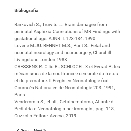
Bibliografia
Barkovich S., Truwitc L.. Brain damagee from
perinatal Asphixia.Correlations of MR Findings with
gestational age. AJNR II, 128-134, 1990
Levene M.JU. BENNET M.S., Purit S.. Fetal and
neonatal neurology and neurosurgery, Churchill
Livingstone London 1988
GRESSENS P.. Cilio R., SCHLOGEL X et Evrrad P.. les
mècanismes de la souffrancee cerebrale du fœtus
et du prèmature. II Fregis en Neonatologie (xxi
Gourneès Nationales de Nèonatologie 203. 1991,
Paris
Vendemmia S., et alii, Cefaloematoma, Atlante di
Pediatria e Neonatologia per immagini, pag. 118,
Cuzzolin Editore, Aversa, 2019
Previous article: NEURITE OTTICA, CASO CLINICO
Next article: MEDICAL MARKET - PEDIATRIE - 2024
Prev
Next