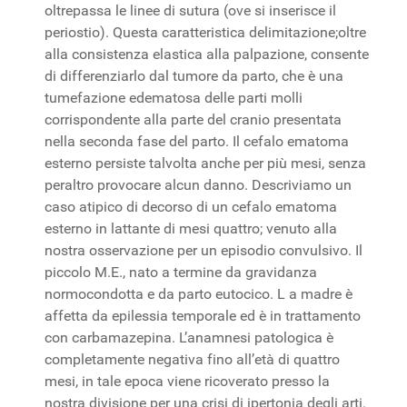
oltrepassa le linee di sutura (ove si inserisce il
periostio). Questa caratteristica delimitazione;oltre
alla consistenza elastica alla palpazione, consente
di differenziarlo dal tumore da parto, che è una
tumefazione edematosa delle parti molli
corrispondente alla parte del cranio presentata
nella seconda fase del parto. Il cefalo ematoma
esterno persiste talvolta anche per più mesi, senza
peraltro provocare alcun danno. Descriviamo un
caso atipico di decorso di un cefalo ematoma
esterno in lattante di mesi quattro; venuto alla
nostra osservazione per un episodio convulsivo. Il
piccolo M.E., nato a termine da gravidanza
normocondotta e da parto eutocico. L a madre è
affetta da epilessia temporale ed è in trattamento
con carbamazepina. L’anamnesi patologica è
completamente negativa fino all’età di quattro
mesi, in tale epoca viene ricoverato presso la
nostra divisione per una crisi di ipertonia degli arti.