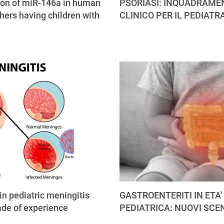
ion of miR-146a in human
PSORIASI: INQUADRAME
hers having children with
CLINICO PER IL PEDIATR
 in pediatric meningitis
GASTROENTERITI IN ETA'
ade of experience
PEDIATRICA: NUOVI SCE