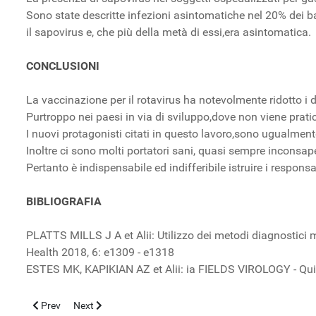
Sono state descritte infezioni asintomatiche nel 20% dei b
il sapovirus e, che più della metà di essi,era asintomatica.
CONCLUSIONI
La vaccinazione per il rotavirus ha notevolmente ridotto i
Purtroppo nei paesi in via di sviluppo,dove non viene pratica
I nuovi protagonisti citati in questo lavoro,sono ugualmente
Inoltre ci sono molti portatori sani, quasi sempre inconsape
Pertanto è indispensabile ed indifferibile istruire i respon
BIBLIOGRAFIA
PLATTS MILLS J A et Alii: Utilizzo dei metodi diagnostici mol
Health 2018, 6: e1309 - e1318
ESTES MK, KAPIKIAN AZ et Alii: ia FIELDS VIROLOGY - Qui
Previous article: Actualities in pediatric meningitis after a decade
Next article: PORFIRIA EPATICA ACUTA
Prev
Next