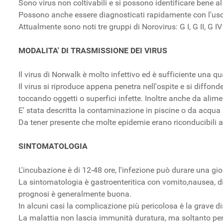
Sono virus non coltivabili e si possono identificare bene al
Possono anche essere diagnosticati rapidamente con l'uso 
Attualmente sono noti tre gruppi di Norovirus: G I, G II, G I
MODALITA' DI TRASMISSIONE DEI VIRUS
Il virus di Norwalk è molto infettivo ed è sufficiente una qu
Il virus si riproduce appena penetra nell'ospite e si diffon
toccando oggetti o superfici infette. Inoltre anche da alimen
E' stata descritta la contaminazione in piscine o da acqua
Da tener presente che molte epidemie erano riconducibili a
SINTOMATOLOGIA
L'incubazione è di 12-48 ore, l'infezione può durare una gio
La sintomatologia è gastroenteritica con vomito,nausea, di
prognosi è generalmente buona.
In alcuni casi la complicazione più pericolosa è la grave di
La malattia non lascia immunità duratura, ma soltanto per