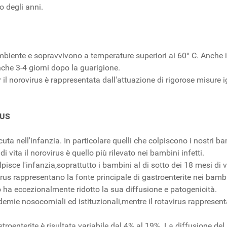
o degli anni.
biente e sopravvivono a temperature superiori ai 60° C. Anche il
che 3-4 giorni dopo la guarigione.
r il norovirus è rappresentata dall'attuazione di rigorose misure
RUS
te acuta nell'infanzia. In particolare quelli che colpiscono i no
di vita il norovirus è quello più rilevato nei bambini infetti.
sce l'infanzia,soprattutto i bambini al di sotto dei 18 mesi di v
rus rappresentano la fonte principale di gastroenterite nei bambi
no ha eccezionalmente ridotto la sua diffusione e patogenicità.
pidemie nosocomiali ed istituzionali,mentre il rotavirus rappresent
troenterite è risultata variabile dal 4% al 19%. La diffusione de