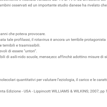
ambini osservati ed un importante studio danese ha rivelato che
 danni che poteva provocare.
ta tale profilassi, il rotavirus è ancora un terribile protagonista
 temibili e trasmissibili.
voli di essere "untori".
sabili di asili-nido scuole, mense,ecc affinchè adottino misure di 
ecolari quantitativi per valutare l'eziologia, il carico e le carat
nta Edizione - USA - Lippincott WILLIAMS & WILKINS; 2007; pp
 of experience