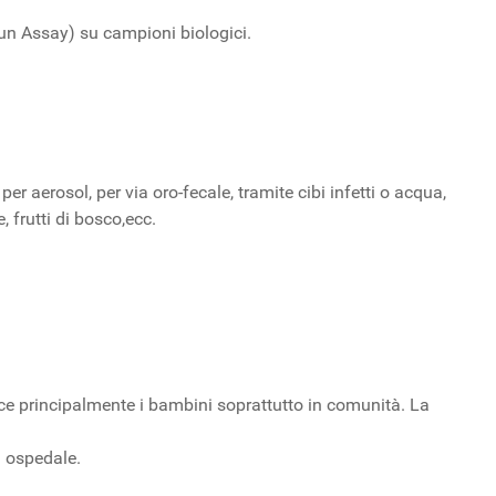
un Assay) su campioni biologici.
r aerosol, per via oro-fecale, tramite cibi infetti o acqua,
, frutti di bosco,ecc.
sce principalmente i bambini soprattutto in comunità. La
n ospedale.