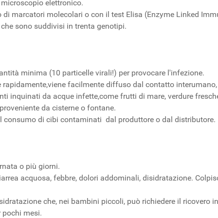
 microscopio elettronico.
di marcatori molecolari o con il test Elisa (Enzyme Linked Imm
V che sono suddivisi in trenta genotipi.
antità minima (10 particelle virali!) per provocare l'infezione.
de rapidamente,viene facilmente diffuso dal contatto interumano, pe
ti inquinati da acque infette,come frutti di mare, verdure fresche
 proveniente da cisterne o fontane.
l consumo di cibi contaminati dal produttore o dal distributore.
rnata o più giorni.
arrea acquosa, febbre, dolori addominali, disidratazione. Colpi
sidratazione che, nei bambini piccoli, può richiedere il ricovero i
 pochi mesi.