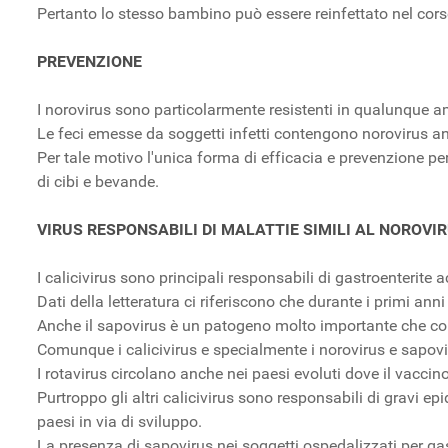
Pertanto lo stesso bambino può essere reinfettato nel cors
PREVENZIONE
I norovirus sono particolarmente resistenti in qualunque am
Le feci emesse da soggetti infetti contengono norovirus an
Per tale motivo l'unica forma di efficacia e prevenzione pe
di cibi e bevande.
VIRUS RESPONSABILI DI MALATTIE SIMILI AL NOROVI
I calicivirus sono principali responsabili di gastroenteri
Dati della letteratura ci riferiscono che durante i primi anni 
Anche il sapovirus è un patogeno molto importante che colpi
Comunque i calicivirus e specialmente i norovirus e sapovi
I rotavirus circolano anche nei paesi evoluti dove il vacci
Purtroppo gli altri calicivirus sono responsabili di gravi e
paesi in via di sviluppo.
La presenza di sapovirus nei soggetti ospedalizzati per gas