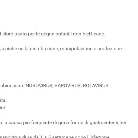
 cloro usato per le acque potabili non è efficace.
 igieniche nella distribuzione, manipolazione e produzione
stri bambini sono: NOROVIRUS, SAPOVIRUS, ROTAVIRUS.
ita.
ni.
a la causa più frequente di gravi forme di gastroenteriti nei
l sapovirus dura da 1 a 5 settimane dopo l'infezione.