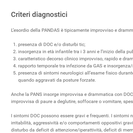
Criteri diagnostici
L’esordio della PANDAS è tipicamente improvviso e drammati
presenza di DOC e/o disturbi tic;
insorgenza in età infantile tra i 3 anni e l’inizio della pu
caratteristico decorso clinico improvviso, rapido e dr
rapporto temporale tra infezione da GAS e insorgenza/r
presenza di sintomi neurologici all’esame fisico durante
quando aggravati da posture forzate.
Anche la PANS insorge improvvisa e drammatica con DOC e/
improvvisa di paure a deglutire, soffocare o vomitare, spes
I sintomi DOC possono essere gravi e frequenti. I sintomi 
irritabilità, aggressività e/o comportamenti oppositivi grav
disturbo da deficit di attenzione/iperattività, deficit di me