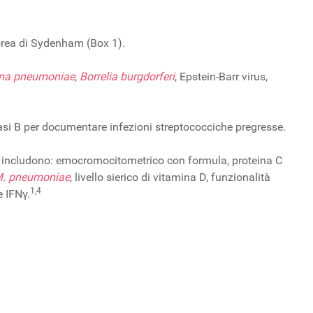
corea di Sydenham (Box 1).
ma pneumoniae
,
Borrelia burgdorferi
, Epstein-Barr virus,
DNasi B per documentare infezioni streptococciche pregresse.
AS includono: emocromocitometrico con formula, proteina C
. pneumoniae
, livello sierico di vitamina D, funzionalità
1,4
e IFNγ.