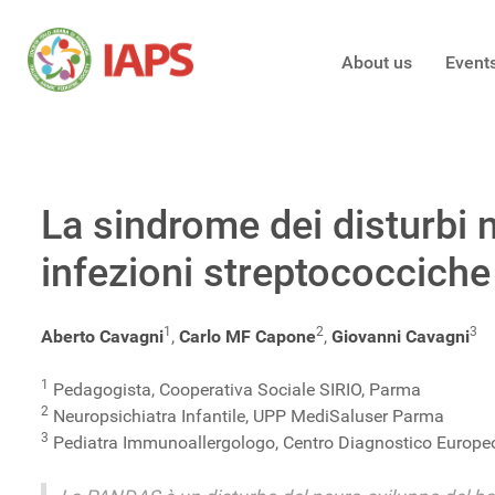
About us
Event
La sindrome dei disturbi 
infezioni streptococciche
1
2
3
Aberto Cavagni
,
Carlo MF Capone
,
Giovanni Cavagni
1
Pedagogista, Cooperativa Sociale SIRIO, Parma
2
Neuropsichiatra Infantile, UPP MediSaluser Parma
3
Pediatra Immunoallergologo, Centro Diagnostico Europe