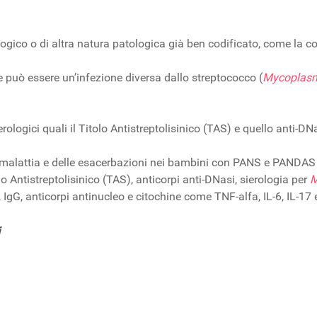
ologico o di altra natura patologica già ben codificato, come la 
e può essere un’infezione diversa dallo streptococco (
Mycoplas
ologici quali il Titolo Antistreptolisinico (TAS) e quello anti-
lla malattia e delle esacerbazioni nei bambini con PANS e PAND
lo Antistreptolisinico (TAS), anticorpi anti-DNasi, sierologia per
M
M, IgG, anticorpi antinucleo e citochine come TNF-alfa, IL-6, IL-17 
i