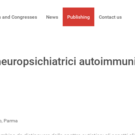
s and Congresses
News
Publishing
Contact us
neuropsichiatrici autoimmuni 
o, Parma