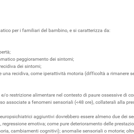
co per i familiari del bambino, e si caratterizza da:
bertà;
ammatico peggioramento dei sintomi;
ecidiva dei sintomi;
 una recidiva, come iperattività motoria (difficoltà a rimanere 
o restrizione alimentare nel contesto di paure ossessive di co
so associate a fenomeni sensoriali (<48 ore), collaterali alla pre
neuropsichiatrici aggiuntivi dovrebbero essere almeno due dei seg
i, regressione emotiva; come pure deterioramento delle prestazion
moria, cambiamenti cognitivi); anomalie sensoriali o motorie; oltr