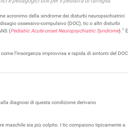
i e pedagogici utili per il pediatra di famiglia.
ome acronimo della sindrome dei disturbi neuropsichiatrici
disagio ossessivo-compulsivo (DOC), tic o altri disturbi
1
ANS (
Pediatric Acute-onset Neuropsychiatric Syndrome
).
È
 come l’insorgenza improvvisa e rapida di sintomi del DOC
 alla diagnosi di questa condizione derivano
re maschile sia più colpito. I tic compaiono tipicamente a