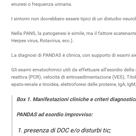
enuresi o frequenza urinaria.
I sintomi non dovrebbero essere tipici di un disturbo neur
Nella PANS, la patogenesi è simile, ma il fattore scatenant
Herpes virus, Rotavirus, ecc.).
La diagnosi di PANDAS è clinica, con supporto di esami sier
Gli esami ematochimici utili da effettuare all’esordio de
reattiva (PCR), velocità di eritrosedimentazione (VES), Tito
epato-renale e tiroidea, elettroforesi delle proteine, IgA, Ig
Box 1. Manifestazioni cliniche e criteri diagnostic
PANDAS ad esordio improvviso:
presenza di DOC e/o disturbi tic;