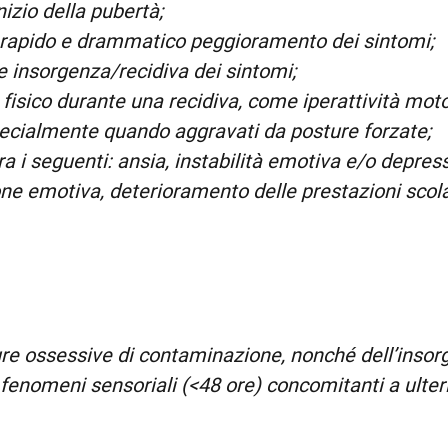
inizio della pubertà;
o, rapido e drammatico peggioramento dei sintomi;
 insorgenza/recidiva dei sintomi;
fisico durante una recidiva, come iperattività motor
pecialmente quando aggravati da posture forzate;
a i seguenti: ansia, instabilità emotiva e/o depressi
ne emotiva, deterioramento delle prestazioni scolas
ure ossessive di contaminazione, nonché dell’insor
enomeni sensoriali (<48 ore) concomitanti a ulterio