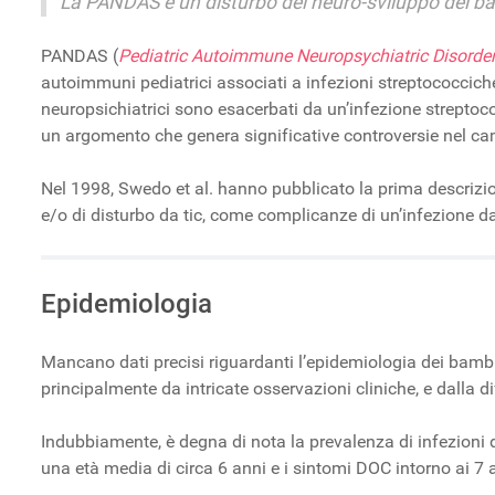
La PANDAS è un disturbo del neuro-sviluppo del bambin
PANDAS (
Pediatric Autoimmune Neuropsychiatric Disorder
autoimmuni pediatrici associati a infezioni streptococciche
neuropsichiatrici sono esacerbati da un’infezione strepto
un argomento che genera significative controversie nel ca
Nel 1998, Swedo et al. hanno pubblicato la prima descrizi
e/o di disturbo da tic, come complicanze di un’infezione d
Epidemiologia
Mancano dati precisi riguardanti l’epidemiologia dei bamb
principalmente da intricate osservazioni cliniche, e dalla dif
Indubbiamente, è degna di nota la prevalenza di infezioni 
una età media di circa 6 anni e i sintomi DOC intorno ai 7 