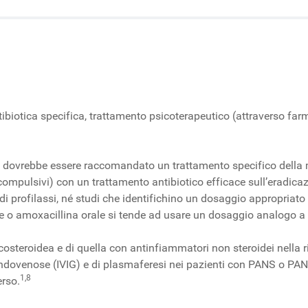
tibiotica specifica, trattamento psicoterapeutico (attraverso far
, dovrebbe essere raccomandato un trattamento specifico della ma
-compulsivi) con un trattamento antibiotico efficace sull’eradica
di profilassi, né studi che identifichino un dosaggio appropriato
re o amoxacillina orale si tende ad usare un dosaggio analogo a
costeroidea e di quella con antinfiammatori non steroidei nella r
dovenose (IVIG) e di plasmaferesi nei pazienti con PANS o PAND
1,8
erso.