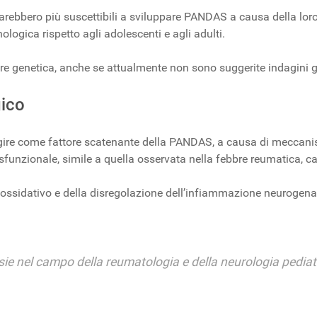
 sarebbero più suscettibili a sviluppare PANDAS a causa della lor
ogica rispetto agli adolescenti e agli adulti.
re genetica, anche se attualmente non sono suggerite indagini g
ico
re come fattore scatenante della PANDAS, a causa di meccanism
isfunzionale, simile a quella osservata nella febbre reumatica,
s ossidativo e della disregolazione dell’infiammazione neurogena
ie nel campo della reumatologia e della neurologia pediatr