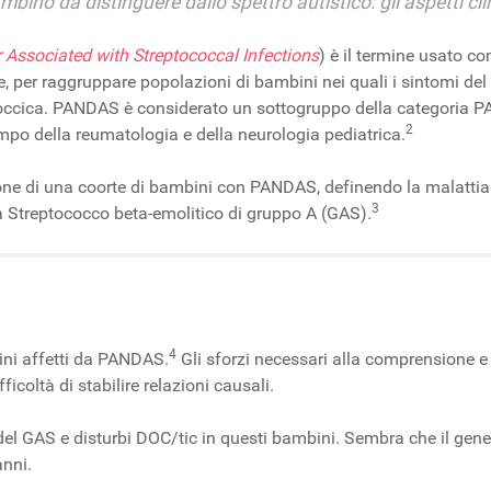
o da distinguere dallo spettro autistico: gli aspetti clinic
 Associated with Streptococcal Infections
) è il termine usato c
, per raggruppare popolazioni di bambini nei quali i sintomi del 
coccica. PANDAS è considerato un sottogruppo della categoria P
2
mpo della reumatologia e della neurologia pediatrica.
one di una coorte di bambini con PANDAS, definendo la malattia
3
a Streptococco beta-emolitico di gruppo A (GAS).
4
ini affetti da PANDAS.
Gli sforzi necessari alla comprensione e
ficoltà di stabilire relazioni causali.
del GAS e disturbi DOC/tic in questi bambini. Sembra che il gene
anni.