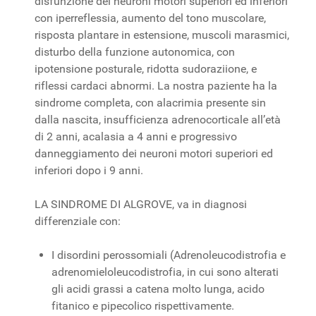
disfunzione dei neuroni motori superiori ed inferiori
con iperreflessia, aumento del tono muscolare,
risposta plantare in estensione, muscoli marasmici,
disturbo della funzione autonomica, con
ipotensione posturale, ridotta sudoraziione, e
riflessi cardaci abnormi. La nostra paziente ha la
sindrome completa, con alacrimia presente sin
dalla nascita, insufficienza adrenocorticale all’età
di 2 anni, acalasia a 4 anni e progressivo
danneggiamento dei neuroni motori superiori ed
inferiori dopo i 9 anni.
LA SINDROME DI ALGROVE, va in diagnosi
differenziale con:
I disordini perossomiali (Adrenoleucodistrofia e
adrenomieloleucodistrofia, in cui sono alterati
gli acidi grassi a catena molto lunga, acido
fitanico e pipecolico rispettivamente.