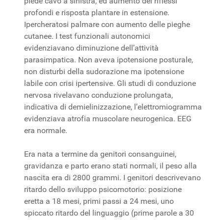
piede cavo a sinistra, ed aumento dei riflessi
profondi e risposta plantare in estensione.
Ipercheratosi palmare con aumento delle pieghe
cutanee. I test funzionali autonomici
evidenziavano diminuzione dell’attività
parasimpatica. Non aveva ipotensione posturale,
non disturbi della sudorazione ma ipotensione
labile con crisi ipertensive. Gli studi di conduzione
nervosa rivelavano conduzione prolungata,
indicativa di demielinizzazione, l’elettromiogramma
evidenziava atrofia muscolare neurogenica. EEG
era normale.
Era nata a termine da genitori consanguinei,
gravidanza e parto erano stati normali, il peso alla
nascita era di 2800 grammi. I genitori descrivevano
ritardo dello sviluppo psicomotorio: posizione
eretta a 18 mesi, primi passi a 24 mesi, uno
spiccato ritardo del linguaggio (prime parole a 30