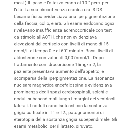
mesi.) IL peso e l’altezza erano al 10 ° perc. per
l’età. La sua circonferenza cranica era -3 DS.
L’esame fisico evidenziava una iperpigmentazione
della faccia, collo, e arti. Gli esami endocrinologici
rivelavano insufficienza adrenocorticale con test
da stimolo all’ACTH, che non evidenziava
elevazioni del cortisolo con livelli di meno di 15
nmol/L al tempo 0 e al 60° minuto. Bassi livelli di
aldosterone con valori di 0,007nmol/L. Dopo
trattamento con Idrocortisone 15mg/m2, la
paziente presentava aumento dell’appetito, e
scomparsa della iperpigmentazione. La risonanza
nucleare magnetica encefalospinale evidenziava
prominenza degli spazi cerebrospinali, solchi e
noduli subependimali lungo i margini dei ventricoli
laterali. I noduli erano isotensi con la sostanza
grigia corticale in T1 e T2., patognomonici di
eterotopia della sostanza grigia subependimale. Gli
esami metabolici per il lattato, piruvato,