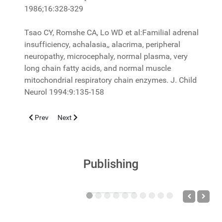
1986;16:328-329
Tsao CY, Romshe CA, Lo WD et al:Familial adrenal
insufficiency, achalasia,, alacrima, peripheral
neuropathy, microcephaly, normal plasma, very
long chain fatty acids, and normal muscle
mitochondrial respiratory chain enzymes. J. Child
Neurol 1994:9:135-158
Previous article: Pediatric Thrombophilia
Next article: LA SINDROME DI JOUBERT - MOLAR 
Prev
Next
Publishing