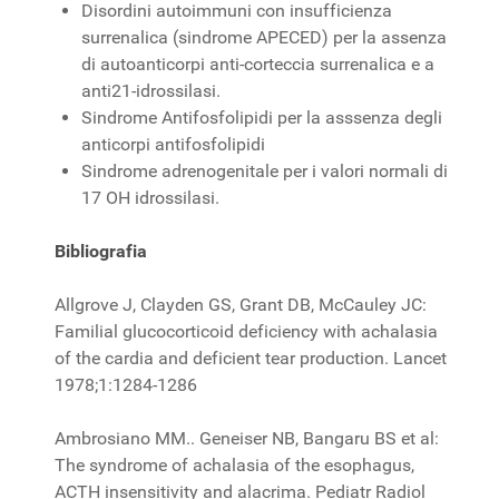
Disordini autoimmuni con insufficienza
surrenalica (sindrome APECED) per la assenza
di autoanticorpi anti-corteccia surrenalica e a
anti21-idrossilasi.
Sindrome Antifosfolipidi per la asssenza degli
anticorpi antifosfolipidi
Sindrome adrenogenitale per i valori normali di
17 OH idrossilasi.
Bibliografia
Allgrove J, Clayden GS, Grant DB, McCauley JC:
Familial glucocorticoid deficiency with achalasia
of the cardia and deficient tear production. Lancet
1978;1:1284-1286
Ambrosiano MM.. Geneiser NB, Bangaru BS et al:
The syndrome of achalasia of the esophagus,
ACTH insensitivity and alacrima. Pediatr Radiol