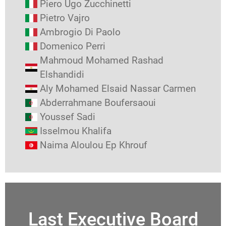
Piero Ugo Zucchinetti
Pietro Vajro
Ambrogio Di Paolo
Domenico Perri
Mahmoud Mohamed Rashad
Elshandidi
Aly Mohamed Elsaid Nassar Carmen
Abderrahmane Boufersaoui
Youssef Sadi
Isselmou Khalifa
Naima Aloulou Ep Khrouf
Last Executive Board