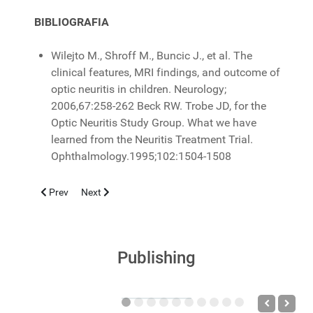
BIBLIOGRAFIA
Wilejto M., Shroff M., Buncic J., et al. The
clinical features, MRI findings, and outcome of
optic neuritis in children. Neurology;
2006,67:258-262 Beck RW. Trobe JD, for the
Optic Neuritis Study Group. What we have
learned from the Neuritis Treatment Trial.
Ophthalmology.1995;102:1504-1508
Previous article: LA MACROCITOSI NELLA DIAGNOSTICA DE
Next article: CEFALOEMATOMA ESTERNO CON DECO
Prev
Next
Publishing