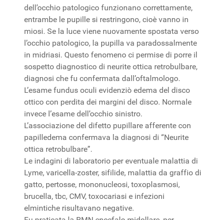
dell’occhio patologico funzionano correttamente,
entrambe le pupille si restringono, cioè vanno in
miosi. Se la luce viene nuovamente spostata verso
l’occhio patologico, la pupilla va paradossalmente
in midriasi. Questo fenomeno ci permise di porre il
sospetto diagnostico di neurite ottica retrobulbare,
diagnosi che fu confermata dall’oftalmologo.
L’esame fundus oculi evidenziò edema del disco
ottico con perdita dei margini del disco. Normale
invece l’esame dell’occhio sinistro.
L’associazione del difetto pupillare afferente con
papilledema confermava la diagnosi di “Neurite
ottica retrobulbare”.
Le indagini di laboratorio per eventuale malattia di
Lyme, varicella-zoster, sifilide, malattia da graffio di
gatto, pertosse, mononucleosi, toxoplasmosi,
brucella, tbc, CMV, toxocariasi e infezioni
elmintiche risultavano negative.
Fu praticata la RMN encefalo-midollare, per