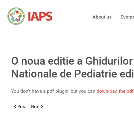
About us
Event
O noua editie a Ghidurilor
Nationale de Pediatrie ed
You don't have a pdf plugin, but you can
download the pdf 
Previous article: Medicina pediatrica este într-o continuă evoluție,
Next article: Il criptorchidismo: tra genetica, ambiente e
Prev
Next