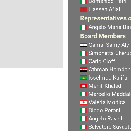
Domenico Perri
Hassan Afial
Representatives o
Angelo Maria Bas
Board Members
Gamal Samy Aly
Simonetta Cherub
Carlo Cioffi
Othman Hamdan
Isselmou Kalifa
Menif Khaled
Marcello Maddal
Valeria Modica
Diego Peroni
Angelo Ravelli
Salvatore Savast