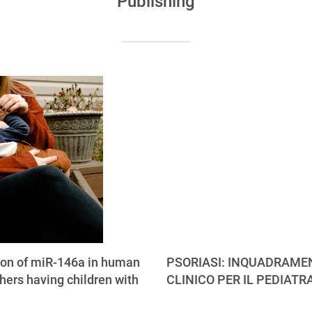
Publishing
ion of miR-146a in human
PSORIASI: INQUADRAME
hers having children with
CLINICO PER IL PEDIATR