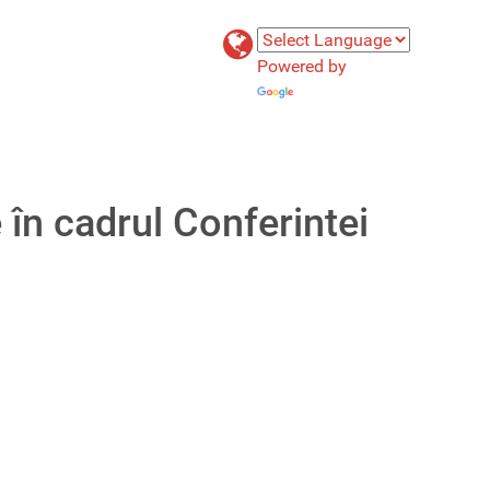
Powered by
Translate
 în cadrul Conferintei
pentru îmbunătățirea calității actului medical