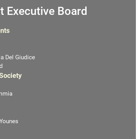
t Executive Board
nts
a Del Giudice
d
 Society
emmia
 Younes