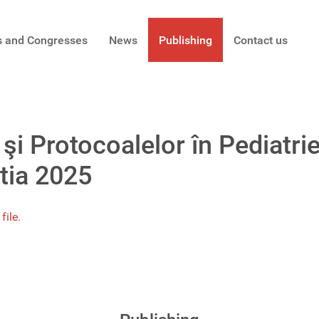
s and Congresses
News
Publishing
Contact us
 şi Protocoalelor în Pediatrie
itia 2025
file.
 iar capacitatea de adaptare la noile descoperiri științifice este esentială 
 sviluppo precoce