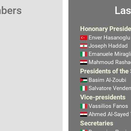
mbers
Las
Hononary Preside
Enver Hasanoglu
Joseph Haddad
Emanuele Miragli
Mahmoud Rasha
Presidents of the
Basim Al-Zoubi
Salvatore Vend
Vice-presidents
Vassilios Fanos
Ahmed Al-Sayed
Secretaries