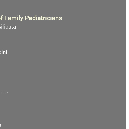
f Family Pediatricians
ilicata
ini
one
a