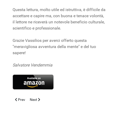
Questa lettura, molto utile ed istruttiva, è difficile da
accettare e capire ma, con buona e tenace volontà,
il lettore ne riceverà un notevole beneficio culturale,
scientifico e professionale.
Grazie Vassilios per averci offerto questa
"meravigliosa avventura della mente" e del tuo
sapere!
Salvatore Vendemmia
Previous article: Dieta e Microbiota
Next article: Medicina di Precisione
Prev
Next