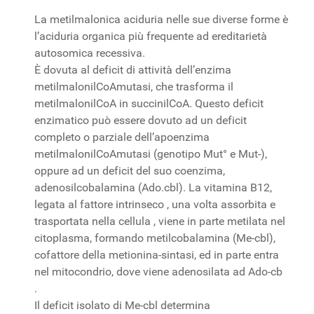
La metilmalonica aciduria nelle sue diverse forme è
l’aciduria organica più frequente ad ereditarietà
autosomica recessiva.
È dovuta al deficit di attività dell’enzima
metilmalonilCoAmutasi, che trasforma il
metilmalonilCoA in succinilCoA. Questo deficit
enzimatico può essere dovuto ad un deficit
completo o parziale dell’apoenzima
metilmalonilCoAmutasi (genotipo Mut° e Mut-),
oppure ad un deficit del suo coenzima,
adenosilcobalamina (Ado.cbl). La vitamina B12,
legata al fattore intrinseco , una volta assorbita e
trasportata nella cellula , viene in parte metilata nel
citoplasma, formando metilcobalamina (Me-cbl),
cofattore della metionina-sintasi, ed in parte entra
nel mitocondrio, dove viene adenosilata ad Ado-cb
.
Il deficit isolato di Me-cbl determina