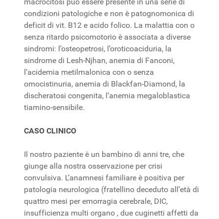
macrocitosi può essere presente in una serie di
condizioni patologiche e non è patognomonica di
deficit di vit. B12 e acido folico. La malattia con o
senza ritardo psicomotorio è associata a diverse
sindromi: l’osteopetrosi, l’oroticoaciduria, la
sindrome di Lesh-Njhan, anemia di Fanconi,
l’acidemia metilmalonica con o senza
omocistinuria, anemia di Blackfan-Diamond, la
discheratosi congenita, l’anemia megaloblastica
tiamino-sensibile.
CASO CLINICO
Il nostro paziente è un bambino di anni tre, che
giunge alla nostra osservazione per crisi
convulsiva. L’anamnesi familiare è positiva per
patologia neurologica (fratellino deceduto all’età di
quattro mesi per emorragia cerebrale, DIC,
insufficienza multi organo , due cuginetti affetti da