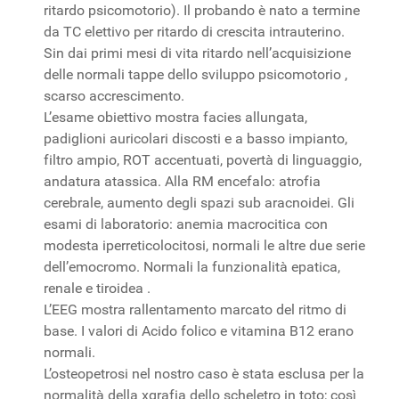
ritardo psicomotorio). Il probando è nato a termine
da TC elettivo per ritardo di crescita intrauterino.
Sin dai primi mesi di vita ritardo nell’acquisizione
delle normali tappe dello sviluppo psicomotorio ,
scarso accrescimento.
L’esame obiettivo mostra facies allungata,
padiglioni auricolari discosti e a basso impianto,
filtro ampio, ROT accentuati, povertà di linguaggio,
andatura atassica. Alla RM encefalo: atrofia
cerebrale, aumento degli spazi sub aracnoidei. Gli
esami di laboratorio: anemia macrocitica con
modesta iperreticolocitosi, normali le altre due serie
dell’emocromo. Normali la funzionalità epatica,
renale e tiroidea .
L’EEG mostra rallentamento marcato del ritmo di
base. I valori di Acido folico e vitamina B12 erano
normali.
L’osteopetrosi nel nostro caso è stata esclusa per la
normalità della xgrafia dello scheletro in toto; così