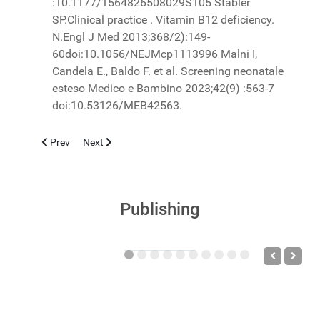
:10.1177/1564826508029S105 Stabler
SP.Clinical practice . Vitamin B12 deficiency.
N.Engl J Med 2013;368/2):149-
60doi:10.1056/NEJMcp1113996 Malni I,
Candela E., Baldo F. et al. Screening neonatale
esteso Medico e Bambino 2023;42(9) :563-7
doi:10.53126/MEB42563.
Previous article: LA PTOSI PALPEBRALE IN LATTANTE: DESCR
Next article: NEURITE OTTICA, CASO CLINICO
Prev
Next
Publishing