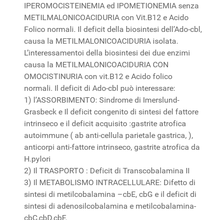
IPEROMOCISTEINEMIA ed IPOMETIONEMIA senza
METILMALONICOACIDURIA con Vit.B12 e Acido
Folico normali. Il deficit della biosintesi dell’Ado-cbl,
causa la METILMALONICOACIDURIA isolata.
L’interessamentoi della biosintesi dei due enzimi
causa la METILMALONICOACIDURIA CON
OMOCISTINURIA con vit.B12 e Acido folico
normali. Il deficit di Ado-cbl può interessare:
1) l’ASSORBIMENTO: Sindrome di Imerslund-
Grasbeck e Il deficit congenito di sintesi del fattore
intrinseco e il deficit acquisito :gastrite atrofica
autoimmune ( ab anti-cellula parietale gastrica, ),
anticorpi anti-fattore intrinseco, gastrite atrofica da
H.pylori
2) Il TRASPORTO : Deficit di Transcobalamina II
3) Il METABOLISMO INTRACELLULARE: Difetto di
sintesi di metilcobalamina –cbE, cbG e il deficit di
sintesi di adenosilcobalamina e metilcobalamina-
cbC,cbD,cbF.