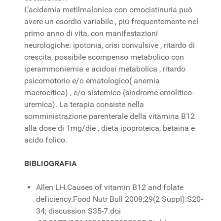
L’acidemia metilmalonica con omocistinuria può
avere un esordio variabile , più frequentemente nel
primo anno di vita, con manifestazioni
neurologiche: ipotonia, crisi convulsive , ritardo di
crescita, possibile scompenso metabolico con
iperammoniemia e acidosi metabolica , ritardo
psicomotorio e/o ematologico( anemia
macrocitica) , e/o sistemico (sindrome emolitico-
uremica). La terapia consiste nella
somministrazione parenterale della vitamina B12
alla dose di 1mg/die , dieta ipoproteica, betaina e
acido folico.
BIBLIOGRAFIA
Allen LH.Causes of vitamin B12 and folate
deficiency.Food Nutr Bull 2008;29(2 Suppl):S20-
34; discussion S35-7.doi