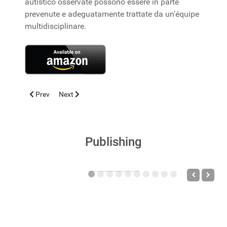
autistico osservate possono essere in parte
prevenute e adeguatamente trattate da un'équipe
multidisciplinare.
Previous article: Medicina di Precisione
Next article: All’origine della salute: le interazioni tra 
Prev
Next
Publishing