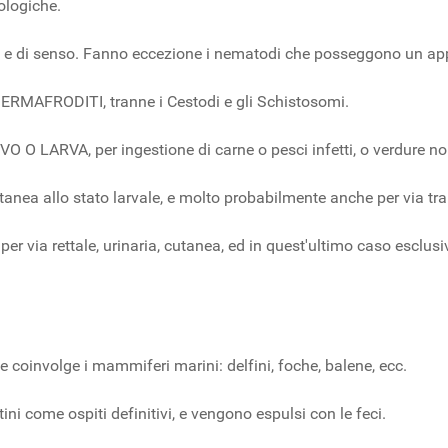
ologiche.
ri e di senso. Fanno eccezione i nematodi che posseggono un app
o ERMAFRODITI, tranne i Cestodi e gli Schistosomi.
RVA, per ingestione di carne o pesci infetti, o verdure non 
tanea allo stato larvale, e molto probabilmente anche per via tra
per via rettale, urinaria, cutanea, ed in quest'ultimo caso esclu
 coinvolge i mammiferi marini: delfini, foche, balene, ecc.
tini come ospiti definitivi, e vengono espulsi con le feci.