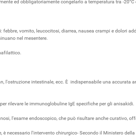
ivamente ed obbligatoriamente congelarlo a temperatura tra -20°C 
i: febbre, vomito, leucocitosi, diarrea, nausea crampi e dolori a
sinuano nel mesentere.
afilattico.
hn, l'ostruzione intestinale, ecc. È indispensabile una accurata
per rilevare le immunoglobuline IgE specifiche per gli anisakidi.
nosi, l'esame endoscopico, che può risultare anche curativo, offren
nale, è necessario l'intervento chirurgico- Secondo il Ministero 