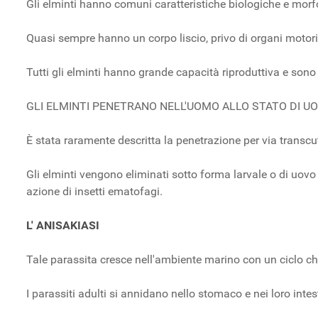
Gli elminti hanno comuni caratteristiche biologiche e morf
Quasi sempre hanno un corpo liscio, privo di organi moto
Tutti gli elminti hanno grande capacità riproduttiva e son
GLI ELMINTI PENETRANO NELL'UOMO ALLO STATO DI UOVO O LA
È stata raramente descritta la penetrazione per via transcu
Gli elminti vengono eliminati sotto forma larvale o di uovo 
azione di insetti ematofagi.
L' ANISAKIASI
Tale parassita cresce nell'ambiente marino con un ciclo che
I parassiti adulti si annidano nello stomaco e nei loro intes