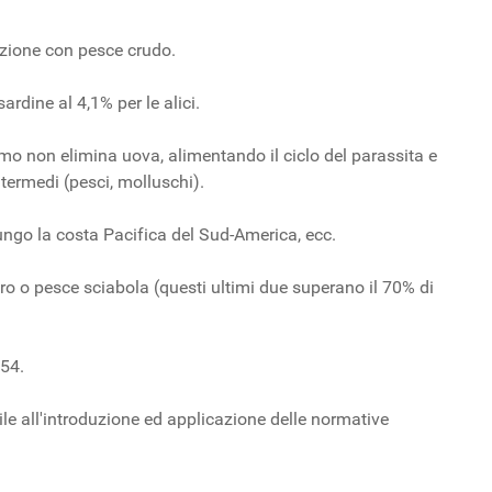
azione con pesce crudo.
rdine al 4,1% per le alici.
omo non elimina uova, alimentando il ciclo del parassita e
ntermedi (pesci, molluschi).
ungo la costa Pacifica del Sud-America, ecc.
ro o pesce sciabola (questi ultimi due superano il 70% di
 54.
ile all'introduzione ed applicazione delle normative