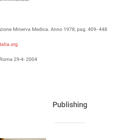
 Edizione Minerva Medica. Anno 1978, pag. 409- 448
alia.org
, Roma 29-4- 2004
uppo precoce
An updated review
Publishing