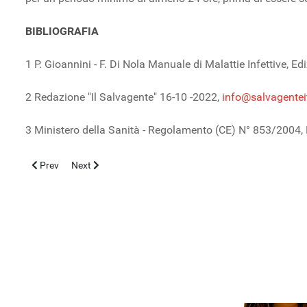
BIBLIOGRAFIA
1 P. Gioannini - F. Di Nola Manuale di Malattie Infettive,
2 Redazione "Il Salvagente" 16-10 -2022,
info@salvagenteit
3 Ministero della Sanità - Regolamento (CE) N° 853/2004
Previous article: Il criptorchidismo: tra genetica, ambiente e svil
Next article: Sydenham's Chorea and Rheumatic Fever: 
Prev
Next