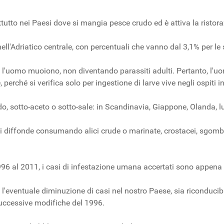
utto nei Paesi dove si mangia pesce crudo ed è attiva la ristor
ll'Adriatico centrale, con percentuali che vanno dal 3,1% per le sa
no l'uomo muoiono, non diventando parassiti adulti. Pertanto, l'u
perché si verifica solo per ingestione di larve vive negli ospiti i
o, sotto-aceto o sotto-sale: in Scandinavia, Giappone, Olanda, l
 si diffonde consumando alici crude o marinate, crostacei, sgomb
l 1996 al 2011, i casi di infestazione umana accertati sono appena
 l'eventuale diminuzione di casi nel nostro Paese, sia riconducib
uccessive modifiche del 1996.