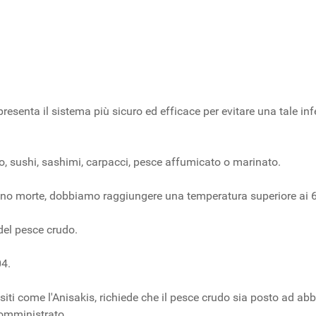
esenta il sistema più sicuro ed efficace per evitare una tale inf
, sushi, sashimi, carpacci, pesce affumicato o marinato.
 sono morte, dobbiamo raggiungere una temperatura superiore ai 6
el pesce crudo.
04.
siti come l'Anisakis, richiede che il pesce crudo sia posto ad a
somministrato.