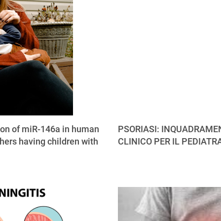
ion of miR-146a in human
PSORIASI: INQUADRAME
hers having children with
CLINICO PER IL PEDIATR