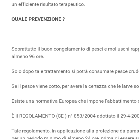
un efficiente risultato terapeutico.
QUALE PREVENZIONE ?
Soprattutto il buon congelamento di pesci e molluschi rappr
almeno 96 ore.
Solo dopo tale trattamento si potrà consumare pesce crudo
Se il pesce viene cotto, per avere la certezza che le larve
Esiste una normativa Europea che impone l'abbattimento d
È il REGOLAMENTO (CE ) n° 853/2004 adottato il 29-4-20
Tale regolamento, in applicazione alla protezione da paras
per un periodo minimo di almeno 24 ore, prima di essere 