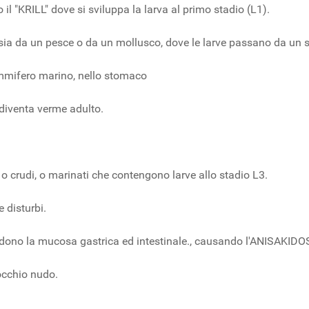
 il "KRILL" dove si sviluppa la larva al primo stadio (L1).
ssia da un pesce o da un mollusco, dove le larve passano da un s
ammifero marino, nello stomaco
s diventa verme adulto.
o crudi, o marinati che contengono larve allo stadio L3.
 disturbi.
e invadono la mucosa gastrica ed intestinale., causando l'ANISA
occhio nudo.