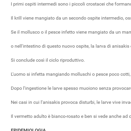
I primi ospiti intermedi sono i piccoli crostacei che formano
Il krill viene mangiato da un secondo ospite intermedio, o
Se il mollusco o il pesce infetto viene mangiato da un m
o nell'intestino di questo nuovo ospite, la larva di anisaki
Si conclude così il ciclo riproduttivo.
L'uomo si infetta mangiando molluschi o pesce poco cotti, 
Dopo l'ingestione le larve spesso muoiono senza provocare
Nei casi in cui l'anisakis provoca disturbi, le larve viv
Il vermetto adulto è bianco-rosato e ben si vede anche ad 
EPIDEMIOLOGIA