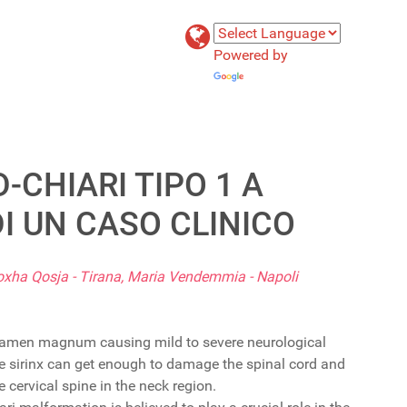
Powered by
Translate
CHIARI TIPO 1 A
DI UN CASO CLINICO
 Hoxha Qosja - Tirana, Maria Vendemmia - Napoli
 foramen magnum causing mild to severe neurological
The sirinx can get enough to damage the spinal cord and
 cervical spine in the neck region.