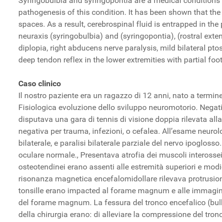
Syringobulbia and syringopontia are a medical conditions in 
pathogenesis of this condition. It has been shown that the
spaces. As a result, cerebrospinal fluid is entrapped in the
neuraxis (syringobulbia) and (syringopontia), (rostral exte
diplopia, right abducens nerve paralysis, mild bilateral pto
deep tendon reflex in the lower extremities with partial foo
Caso clinico
Il nostro paziente era un ragazzo di 12 anni, nato a termi
Fisiologica evoluzione dello sviluppo neuromotorio. Negat
disputava una gara di tennis di visione doppia rilevata all
negativa per trauma, infezioni, o cefalea. All’esame neurol
bilaterale, e paralisi bilaterale parziale del nervo ipogloss
oculare normale., Presentava atrofia dei muscoli interosse
osteotendinei erano assenti alle estremità superiori e modic
risonanza magnetica encefalomidollare rilevava protrusione 
tonsille erano impacted al forame magnum e alle immagini sa
del forame magnum. La fessura del tronco encefalico (bulbo 
della chirurgia erano: di alleviare la compressione del tronco