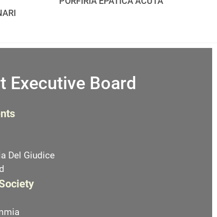
PORFIRIA EPATICA ACUTA
NARI
t Executive Board
nts
a Del Giudice
d
 Society
emmia