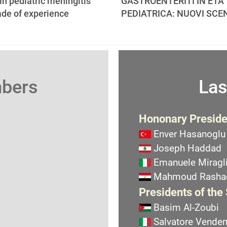
 in pediatric meningitis
GASTROENTERITI IN ETA'
ade of experience
PEDIATRICA: NUOVI SCE
mbers
Las
Hononary Preside
Enver Hasanoglu
Joseph Haddad
Emanuele Miragli
Mahmoud Rasha
Presidents of the
Basim Al-Zoubi
Salvatore Vend