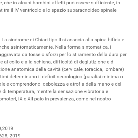
e, che in alcuni bambini affetti può essere sufficiente, in
ent tra il IV ventricolo e lo spazio subaracnoideo spinale
a sindrome di Chiari tipo II si associa alla spina bifida e
e anche asintomaticamente. Nella forma sintomatica, i
aggravata da tosse o sforzi per lo stiramento della dura per
al collo e alla schiena, difficoltà di deglutizione e di
azione anatomica della cavità (cervicale, toracica, lombare)
 ultimi determinano il deficit neurologico (paralisi minima o
pinale e comprendono: debolezza e atrofia della mano e del
e di temperatura, mentre la sensazione vibratoria e
omotori, IX e XII paio in prevalenza, come nel nostro
9,2019
-628, 2019