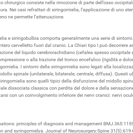
o chirurgico consiste nella rimozione di parte dell’osso occipital
ura. Nei casi refrattari di siringomielia, l’applicazione di uno st
eno ne permette l’attenuazione.
lia e siringobulbia comporta generalmente una serie di sintomi. L
intero cervelletto fuori dal cranio. La Chiari tipo I può decorrer
olazione del liquido cerebrorachidiano (cefalea spesso occipitale 
pressione o alla trazione del tronco encefalico (rigidità e dolore 
ngomielia. I sintomi della siringomielia sono legati alla localizz
idollo spinale (unilaterale, bilaterale, centrale, diffusa). Questi
 siringomielia sono quelli tipici della disfunzione del midollo s
ale dissociata classica con perdita del dolore e della sensazion
rsi con un coinvolgimento inferiore dei nervi cranici: nervi ocul
rmations: principles of diagnosis and management BMJ.365:115
on and syringomielya. Journal of Neurosurgery:Spine 31(5):619