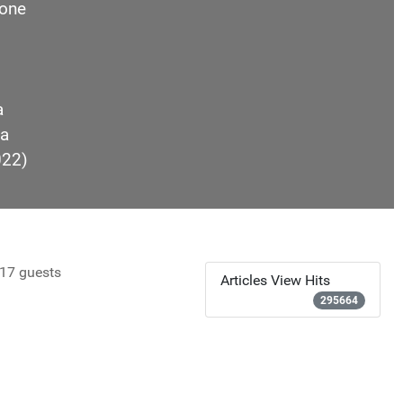
one
a
a
022)
17 guests
Articles View Hits
295664