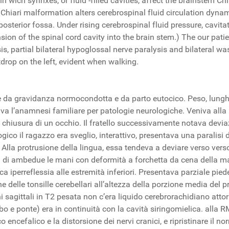
wich syrinxes, or fluid -filled cavities, affect the brainstem Chia
 Chiari malformation alters cerebrospinal fluid circulation dyn
 posterior fossa. Under rising cerebrospinal fluid pressure, cavit
nsion of the spinal cord cavity into the brain stem.) The our pat
sis, partial bilateral hypoglossal nerve paralysis and bilateral wa
tdrop on the left, evident when walking.
ne da gravidanza normocondotta e da parto eutocico. Peso, lungh
iva l’anamnesi familiare per patologie neurologiche. Veniva al
a chiusura di un occhio. Il fratello successivamente notava deviaz
ogico il ragazzo era sveglio, interattivo, presentava una paralis
o. Alla protrusione della lingua, essa tendeva a deviare verso vers
i di ambedue le mani con deformità a forchetta da cena della ma
a iperreflessia alle estremità inferiori. Presentava parziale pie
delle tonsille cerebellari all’altezza della porzione media del 
gittali in T2 pesata non c’era liquido cerebrorachidiano attorno
e ponte) era in continuità con la cavità siringomielica. alla RMI
 encefalico e la distorsione dei nervi cranici, e ripristinare il n