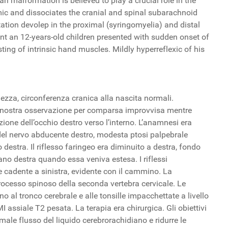
ri malformation is believed to play a crucial role in the
amic and dissociates the cranial and spinal subarachnoid
atation devolep in the proximal (syringomyelia) and distal
ient an 12-years-old children presented with sudden onset of
sting of intrinsic hand muscles. Mildly hyperreflexic of his
ezza, circonferenza cranica alla nascita normali.
la nostra osservazione per comparsa improvvisa mentre
ione dell’occhio destro verso l’interno. L’anamnesi era
i del nervo abducente destro, modesta ptosi palpebrale
o destra. Il riflesso faringeo era diminuito a destra, fondo
no destra quando essa veniva estesa. I riflessi
de cadente a sinistra, evidente con il cammino. La
processo spinoso della seconda vertebra cervicale. Le
 al tronco cerebrale e alle tonsille impacchettate a livello
 assiale T2 pesata. La terapia era chirurgica. Gli obiettivi
ormale flusso del liquido cerebrorachidiano e ridurre le