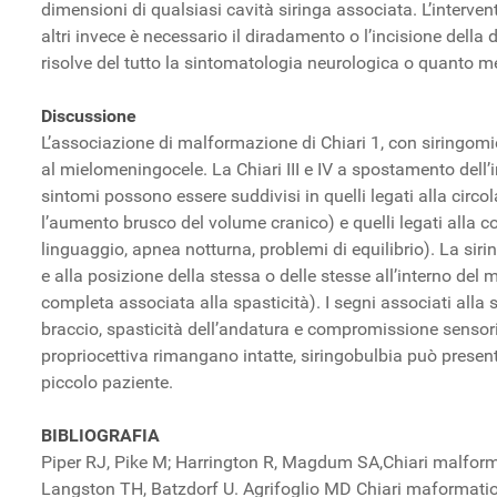
dimensioni di qualsiasi cavità siringa associata. L’intervent
altri invece è necessario il diradamento o l’incisione della d
risolve del tutto la sintomatologia neurologica o quanto m
Discussione
L’associazione di malformazione di Chiari 1, con siringomie
al mielomeningocele. La Chiari III e IV a spostamento dell’
sintomi possono essere suddivisi in quelli legati alla circ
l’aumento brusco del volume cranico) e quelli legati alla com
linguaggio, apnea notturna, problemi di equilibrio). La siri
e alla posizione della stessa o delle stesse all’interno del m
completa associata alla spasticità). I segni associati alla
braccio, spasticità dell’andatura e compromissione sensori
propriocettiva rimangano intatte, siringobulbia può presenta
piccolo paziente.
BIBLIOGRAFIA
Piper RJ, Pike M; Harrington R, Magdum SA,Chiari malfo
Langston TH, Batzdorf U. Agrifoglio MD Chiari maformati