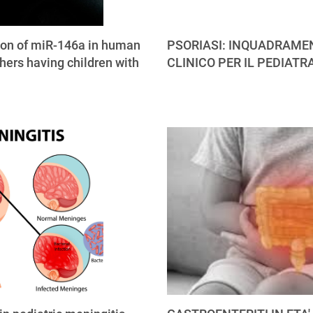
ion of miR-146a in human
PSORIASI: INQUADRAME
hers having children with
CLINICO PER IL PEDIATR