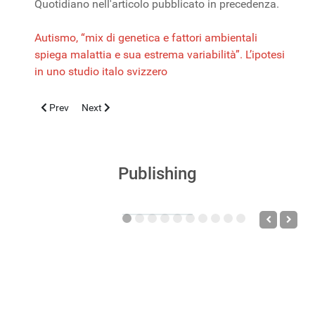
Quotidiano nell'articolo pubblicato in precedenza.
Autismo, “mix di genetica e fattori ambientali
spiega malattia e sua estrema variabilità”. L’ipotesi
in uno studio italo svizzero
Previous article: Medicina narrativa: tra storie, trame, punti di sv
Next article: La scuola di Pediatria dell’Università di Pa
Prev
Next
Publishing